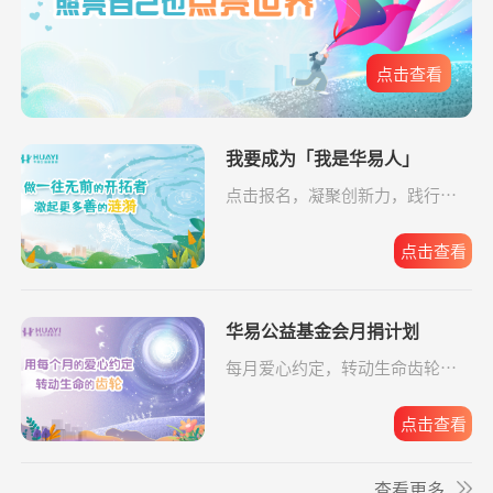
爱让脑瘫宝宝站
支出2192.00元
同德公益项目资
04-09
元
起来
助金
**旺
捐赠0.06
益佑未来，爱的保护
支付宝公益
08-05
点击查看
爱让脑瘫宝宝站
支出6633.65元
同德公益项目资
04-09
元
起来
助金
*峥
捐赠1.00
援爱助医共战血疾
支付宝公益
08-05
爱让脑瘫宝宝站
支出4160.33元
我要成为「我是华易人」
同德公益项目资
04-09
元
起来
助金
点击报名，凝聚创新力，践行企
*云
捐赠0.10
爱让脑瘫宝宝站起来
支付宝公益
08-05
业担当。
元
爱让脑瘫宝宝站
支出16958.17元
同德公益项目资
04-09
起来
助金
点击查看
*凤
捐赠0.01
致敬军魂情系老兵
支付宝公益
08-05
元
爱让脑瘫宝宝站
支出6520.57元
同德公益项目资
04-09
起来
助金
华易公益基金会月捐计划
每月爱心约定，转动生命齿轮，
给寒门学子心的
支出49.64元
同德公益项目资
04-09
点击报名。
**英
捐赠1.00
致敬军魂情系老兵
支付宝公益
08-05
关爱
助金
元
点击查看
给寒门学子心的
支出5607.83元
同德公益项目资
04-09
**碧
捐赠2.00
大病患者援爱接力
支付宝公益
08-05
关爱
助金
查看更多
元