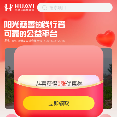
搜索项目
恭喜获得
0张
优惠券
05:45
立即领取