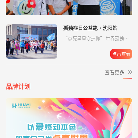
项目
物料制作费
*军
捐赠1.00
大病患者援爱接力
支付宝公益
08-05
小葵花公益课堂
支出500.00元
小葵花儿童药箱
04-30
元
项目
运输费用
**洁
捐赠1.00
致敬军魂情系老兵
支付宝公益
08-05
孤独症日公益跑·沈阳站
元
小葵花公益课堂
支出2880.00元
小葵花活动科普
04-29
“点亮星星守护你” 世界孤独症
项目
手册印刷费
日公益跑·沈阳站圆满收官。
**锋
捐赠0.50
孝心善养困难老人
支付宝公益
08-05
元
点击查看
救助动物，守卫
支出24328.00元
北京展活动费用
04-20
生命
**珺
捐赠1.00
援爱助医共战血疾
支付宝公益
08-05
查看更多
元
爱让脑瘫宝宝站
支出819.65元
同德公益项目资
04-09
*波
捐赠0.10
救助大病点亮生命
阿里巴巴公益
08-05
起来
助金
品牌计划
元
爱让脑瘫宝宝站
支出6946.29元
同德公益项目资
04-09
**旺
捐赠0.30
罕见病患者生命续航
支付宝公益
08-05
起来
助金
元
爱让脑瘫宝宝站
支出4365.08元
同德公益项目资
04-09
*云
捐赠0.10
援爱助医共战血疾
支付宝公益
08-05
起来
助金
元
*凤
捐赠0.01
致敬军魂情系老兵
支付宝公益
08-05