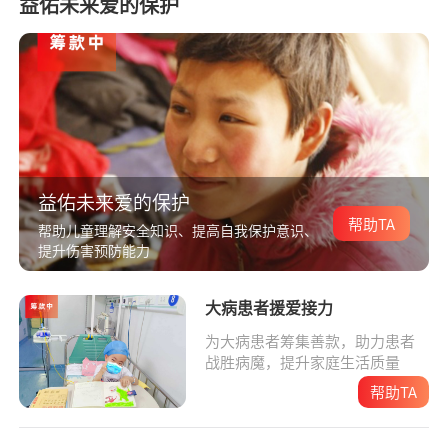
益佑未来爱的保护
益佑未来爱的保护
帮助TA
帮助儿童理解安全知识、提高自我保护意识、
提升伤害预防能力
大病患者援爱接力
为大病患者筹集善款，助力患者
战胜病魔，提升家庭生活质量
帮助TA