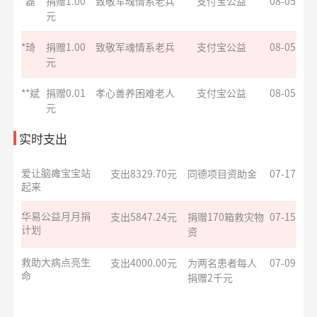
*磊
捐赠1.00
致敬军魂情系老兵
支付宝公益
08-05
元
残障福祉非公募
支出3600.00元
为孤独症儿童捐
07-28
捐赠
*琦
捐赠1.00
致敬军魂情系老兵
赠康复课程
支付宝公益
08-05
元
救助大病点亮生
支出4000.00元
为两名患者每人
07-20
命
**斌
捐赠0.01
孝心善养困难老人
捐赠2千元
支付宝公益
08-05
元
给寒门学子心的
支出935.69元
同德项目资助金
07-17
**亮
捐赠0.01
益佑未来，爱的保护
阿里巴巴公益
08-05
实时支出
关爱
元
爱让脑瘫宝宝站
支出8329.70元
同德项目资助金
07-17
**琪
捐赠
爱心助学十二月
阿里巴巴公益
08-05
起来
10.00元
华易公益月月捐
支出5847.24元
捐赠170箱救灾物
07-15
*宇
捐赠5.00
大病患者援爱接力
支付宝公益
08-05
计划
资
元
**兰
捐赠1.00
致敬军魂情系老兵
支付宝公益
08-05
救助大病点亮生
支出4000.00元
为两名患者每人
07-09
元
命
捐赠2千元
*涛
捐赠0.01
安康银龄晚年守护
支付宝公益
08-05
援爱助医共战血
支出6000.00元
为3名患者每人捐
07-09
元