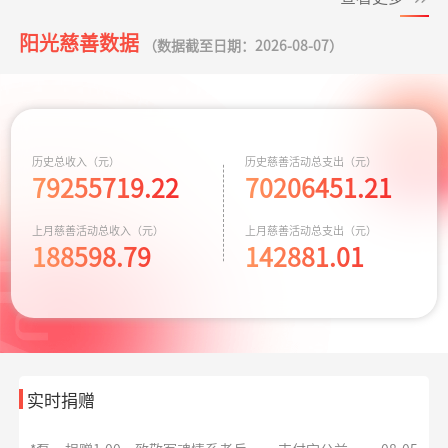
阳光慈善数据
**楠
捐赠2.00
罕见病患者生命续航
支付宝公益
08-05
（数据截至日期：2026-08-07）
元
**峰
捐赠0.10
罕见病患者生命续航
支付宝公益
08-05
华易公益月月捐
支出32.19元
为6名残障人士捐
08-06
元
计划
赠物资
**峰
捐赠0.10
援爱助医共战血疾
支付宝公益
08-05
关爱残障共筑希
支出588.56元
为6名残障人士捐
08-06
历史总收入（元）
历史慈善活动总支出（元）
元
望
79255719.22
70206451.21
赠物资
**平
捐赠0.01
致敬军魂情系老兵
支付宝公益
08-05
小葵花公益课堂
支出443.00元
小葵花项目往返
08-05
上月慈善活动总收入（元）
上月慈善活动总支出（元）
元
项目
交通费
188598.79
142881.01
*雄
捐赠1.00
致敬军魂情系老兵
支付宝公益
08-05
元
小葵花公益课堂
支出750.00元
公益科普讲座志
08-03
项目
愿者补贴
**平
捐赠
大病患者援爱接力
阿里巴巴公益
08-05
10.00元
救助动物，守卫
支出10779.64元
京宠展活动费用
07-30
生命
实时捐赠
*磊
捐赠0.01
致敬军魂情系老兵
支付宝公益
08-05
同心抗汛 守卫辽
支出164.90元
交通费
07-29
元
宁