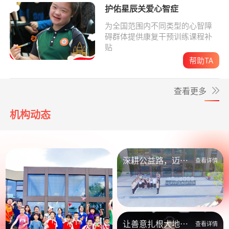
护佑星辰关爱心智症
为全国范围内不同类型的心智障
碍群体提供康复干预训练课程补
贴
帮助TA
查看更多
机构动态
深耕公益路，迈向
查看详情
新未来
让善意扎根大地，
查看详情