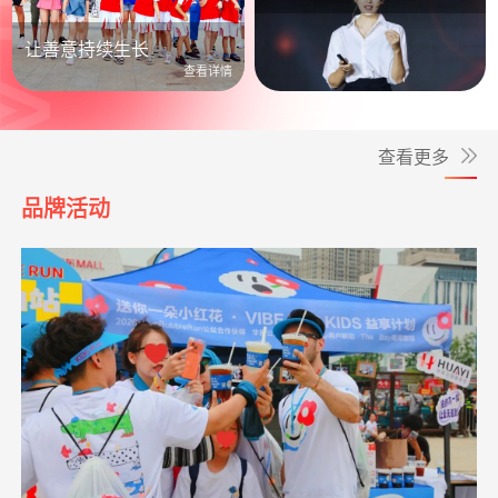
公益照进日常
让善意持续生长
查看详情
查看更多
品牌活动
**青
捐赠1.00
孝心善养困难老人
支付宝公益
08-05
元
*梅
捐赠6.00
致敬军魂情系老兵
阿里巴巴公益
08-05
小葵花公益课堂
支出1650.00元
小葵花活动宣传
05-12
元