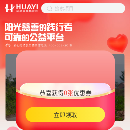
搜索项目
恭喜获得
0张
优惠券
05:45
立即领取