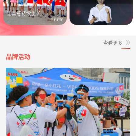
公益照进日常
让善意持续生长
查看详情
查看更多
品牌活动
**捷
捐赠
致敬军魂情系老兵
阿里巴巴公益
08-07
10.00元
*磊
捐赠1.00
给寒门学子心的关爱
支付宝公益
08-07
小葵花公益课堂
支出1650.00元
小葵花活动宣传
05-12
元