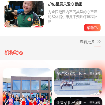
护佑星辰关爱心智症
为全国范围内不同类型的心智障
碍群体提供康复干预训练课程补
贴
帮助TA
查看更多
机构动态
深耕公益路，迈向
查看详情
新未来
让善意扎根大地，
查看详情