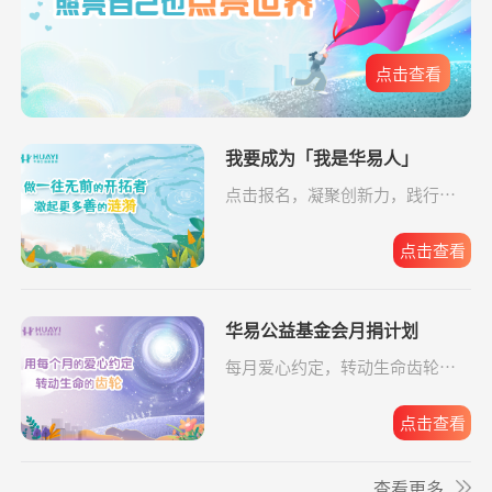
爱让脑瘫宝宝站
支出2192.00元
同德公益项目资
04-09
10.00元
起来
助金
*薇
捐赠1.00
罕见病患者生命续航
新浪微公益
08-07
点击查看
爱让脑瘫宝宝站
支出6633.65元
同德公益项目资
04-09
元
起来
助金
**安
捐赠0.01
孝心善养困难老人
支付宝公益
08-07
爱让脑瘫宝宝站
支出4160.33元
我要成为「我是华易人」
同德公益项目资
04-09
元
起来
助金
点击报名，凝聚创新力，践行企
**安
捐赠0.01
孝心善养困难老人
支付宝公益
08-07
业担当。
元
爱让脑瘫宝宝站
支出16958.17元
同德公益项目资
04-09
起来
助金
点击查看
**文
捐赠0.01
给寒门学子心的关爱
支付宝公益
08-07
元
爱让脑瘫宝宝站
支出6520.57元
同德公益项目资
04-09
起来
助金
华易公益基金会月捐计划
每月爱心约定，转动生命齿轮，
给寒门学子心的
支出49.64元
同德公益项目资
04-09
点击报名。
*琦
捐赠1.00
致敬军魂情系老兵
支付宝公益
08-07
关爱
助金
元
点击查看
给寒门学子心的
支出5607.83元
同德公益项目资
04-09
*晨
捐赠
致敬军魂情系老兵
阿里巴巴公益
08-07
关爱
助金
查看更多
10.00元