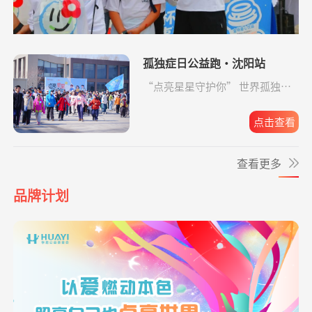
项目
物料制作费
*磊
捐赠1.00
给寒门学子心的关爱
支付宝公益
08-07
小葵花公益课堂
支出500.00元
小葵花儿童药箱
04-30
元
项目
运输费用
*婧
捐赠1.00
罕见病患者生命续航
支付宝公益
08-07
孤独症日公益跑·沈阳站
元
小葵花公益课堂
支出2880.00元
小葵花活动科普
04-29
“点亮星星守护你” 世界孤独症
项目
手册印刷费
日公益跑·沈阳站圆满收官。
**花
捐赠
孝心善养困难老人
支付宝公益
08-07
10.00元
点击查看
救助动物，守卫
支出24328.00元
北京展活动费用
04-20
生命
**哲
捐赠1.00
致敬军魂情系老兵
支付宝公益
08-07
查看更多
元
爱让脑瘫宝宝站
支出819.65元
同德公益项目资
04-09
**洁
捐赠1.00
致敬军魂情系老兵
支付宝公益
08-07
起来
助金
品牌计划
元
爱让脑瘫宝宝站
支出6946.29元
同德公益项目资
04-09
**文
捐赠0.01
给寒门学子心的关爱
支付宝公益
08-07
起来
助金
元
爱让脑瘫宝宝站
支出4365.08元
同德公益项目资
04-09
*凤
捐赠0.01
致敬军魂情系老兵
支付宝公益
08-07
起来
助金
元
*梅
捐赠
致敬军魂情系老兵
阿里巴巴公益
08-07