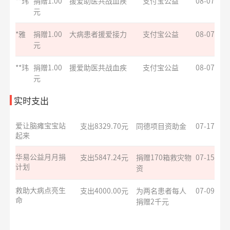
**玮
捐赠1.00
援爱助医共战血疾
支付宝公益
08-07
元
残障福祉非公募
支出3600.00元
为孤独症儿童捐
07-28
捐赠
*雅
捐赠1.00
大病患者援爱接力
赠康复课程
支付宝公益
08-07
元
救助大病点亮生
支出4000.00元
为两名患者每人
07-20
命
**玮
捐赠1.00
援爱助医共战血疾
捐赠2千元
支付宝公益
08-07
元
给寒门学子心的
支出935.69元
同德项目资助金
07-17
**玮
捐赠1.00
援爱助医共战血疾
支付宝公益
08-07
实时支出
关爱
元
爱让脑瘫宝宝站
支出8329.70元
同德项目资助金
07-17
*华
捐赠1.00
罕见病患者生命续航
支付宝公益
08-07
起来
元
华易公益月月捐
支出5847.24元
捐赠170箱救灾物
07-15
**旺
捐赠0.05
益佑未来，爱的保护
支付宝公益
08-07
计划
资
元
*凤
捐赠0.01
致敬军魂情系老兵
支付宝公益
08-07
救助大病点亮生
支出4000.00元
为两名患者每人
07-09
元
命
捐赠2千元
**辉
捐赠
护佑星辰关爱心智症
阿里巴巴公益
08-07
援爱助医共战血
支出6000.00元
为3名患者每人捐
07-09
10.00元