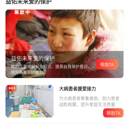
益佑未来爱的保护
益佑未来爱的保护
帮助TA
帮助儿童理解安全知识、提高自我保护意识、
提升伤害预防能力
大病患者援爱接力
为大病患者筹集善款，助力患者
战胜病魔，提升家庭生活质量
帮助TA