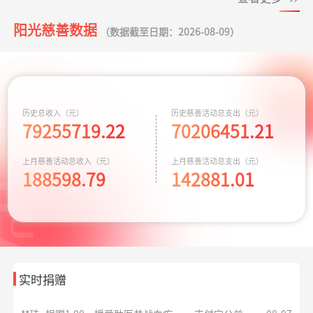
阳光慈善数据
*政
捐赠1.00
罕见病患者生命续航
支付宝公益
08-07
（数据截至日期：2026-08-09）
元
**文
捐赠0.01
给寒门学子心的关爱
支付宝公益
08-07
华易公益月月捐
支出32.19元
为6名残障人士捐
08-06
元
计划
赠物资
**峰
捐赠0.10
罕见病患者生命续航
支付宝公益
08-07
关爱残障共筑希
支出588.56元
为6名残障人士捐
08-06
历史总收入（元）
历史慈善活动总支出（元）
元
望
79255719.22
70206451.21
赠物资
**峰
捐赠0.10
援爱助医共战血疾
支付宝公益
08-07
小葵花公益课堂
支出443.00元
小葵花项目往返
08-05
上月慈善活动总收入（元）
上月慈善活动总支出（元）
元
项目
交通费
188598.79
142881.01
**嘉
捐赠
援爱助医共战血疾
支付宝公益
08-07
50.00元
小葵花公益课堂
支出750.00元
公益科普讲座志
08-03
项目
愿者补贴
**平
捐赠
大病患者援爱接力
阿里巴巴公益
08-07
10.00元
救助动物，守卫
支出10779.64元
京宠展活动费用
07-30
生命
实时捐赠
**珺
捐赠1.00
援爱助医共战血疾
支付宝公益
08-07
同心抗汛 守卫辽
支出164.90元
交通费
07-29
元
宁