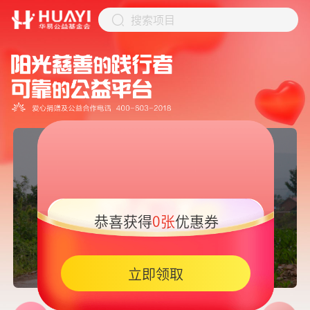
搜索项目
恭喜获得
0张
优惠券
05:45
立即领取