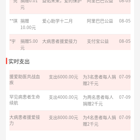
**兰
捐赠1.00
致敬军魂情系老兵
支付宝公益
08-05
命
捐赠2千元
元
援爱助医共战血
支出6000.00元
为3名患者每人捐
07-09
*涛
捐赠0.01
安康银龄晚年守护
支付宝公益
08-05
疾
赠2千元
元
罕见病患者生命
支出4000.00元
为两名患者每人
07-09
**斌
捐赠1.00
罕见病患者生命续航
支付宝公益
08-05
续航
捐赠2千元
元
**斌
捐赠1.00
罕见病患者生命续航
支付宝公益
08-05
大病患者援爱接
实时支出
支出8000.00元
为4名患者每人捐
07-09
元
力
赠2千元
**铭
捐赠1.00
致敬军魂情系老兵
支付宝公益
08-05
小葵花公益课堂
支出1050.00元
公益科普讲座志
07-08
元
项目
愿者补贴
**玥
捐赠0.50
爱心助学十二月
阿里巴巴公益
08-05
小葵花公益课堂
支出8400.00元
公益科普讲座医
07-01
元
项目
生讲师补贴
**博
捐赠6.00
罕见病患者生命续航
支付宝公益
08-05
元
巾帼红幸福家公
支出732.00元
为4名儿童捐赠营
06-30
益基金
养物资
**斐
捐赠
孝心善养困难老人
阿里巴巴公益
08-05
10.00元