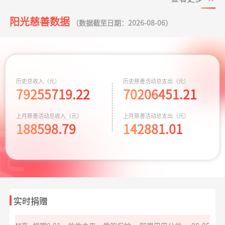
同心抗汛 守卫辽
支出164.90元
交通费
07-29
阳光慈善数据
*磊
捐赠0.01
致敬军魂情系老兵
支付宝公益
08-05
（数据截至日期：2026-08-06）
宁
元
*磊
捐赠1.00
致敬军魂情系老兵
支付宝公益
08-05
残障福祉非公募
元
支出3600.00元
为孤独症儿童捐
07-28
捐赠
赠康复课程
*琦
捐赠1.00
致敬军魂情系老兵
支付宝公益
08-05
历史总收入（元）
历史慈善活动总支出（元）
救助大病点亮生
元
支出4000.00元
为两名患者每人
07-20
79255719.22
70206451.21
命
捐赠2千元
**斌
捐赠0.01
孝心善养困难老人
支付宝公益
08-05
上月慈善活动总收入（元）
上月慈善活动总支出（元）
给寒门学子心的
元
支出935.69元
同德项目资助金
07-17
188598.79
142881.01
关爱
**亮
捐赠0.01
益佑未来，爱的保护
阿里巴巴公益
08-05
元
爱让脑瘫宝宝站
支出8329.70元
同德项目资助金
07-17
起来
**琪
捐赠
爱心助学十二月
阿里巴巴公益
08-05
10.00元
华易公益月月捐
支出5847.24元
捐赠170箱救灾物
07-15
计划
资
实时捐赠
*宇
捐赠5.00
大病患者援爱接力
支付宝公益
08-05
元
救助大病点亮生
支出4000.00元
为两名患者每人
07-09