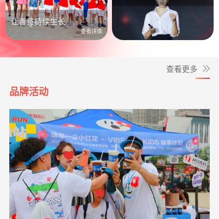
公益照进日常
让善意持续生长
查看详情
查看更多
品牌活动
*波
捐赠0.10
救助大病点亮生命
阿里巴巴公益
08-05
元
**旺
捐赠0.30
罕见病患者生命续航
支付宝公益
08-05
元