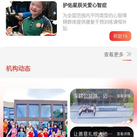
护佑星辰关爱心智症
为全国范围内不同类型的心智障
碍群体提供康复干预训练课程补
贴
帮助TA
查看更多
机构动态
深耕公益路，迈向
查看详情
新未来
让善意扎根大地，
查看详情