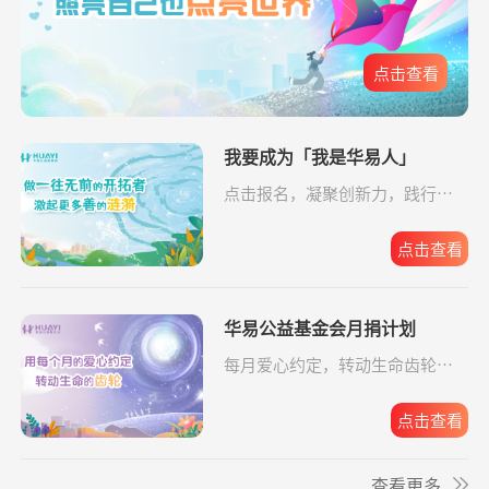
元
给寒门学子心的
支出5607.83元
同德公益项目资
04-09
关爱
助金
**碧
捐赠2.00
大病患者援爱接力
支付宝公益
08-05
点击查看
元
**楠
捐赠2.00
罕见病患者生命续航
支付宝公益
08-05
我要成为「我是华易人」
元
华易公益月月捐
支出32.19元
为6名残障人士捐
08-06
点击报名，凝聚创新力，践行企
**峰
计划
捐赠0.10
罕见病患者生命续航
支付宝公益
08-05
赠物资
业担当。
元
关爱残障共筑希
支出588.56元
为6名残障人士捐
08-06
点击查看
**峰
望
捐赠0.10
援爱助医共战血疾
支付宝公益
08-05
赠物资
元
小葵花公益课堂
支出443.00元
小葵花项目往返
08-05
华易公益基金会月捐计划
**平
项目
捐赠0.01
致敬军魂情系老兵
支付宝公益
08-05
交通费
元
每月爱心约定，转动生命齿轮，
点击报名。
*雄
捐赠1.00
致敬军魂情系老兵
支付宝公益
08-05
小葵花公益课堂
支出750.00元
公益科普讲座志
08-03
项目
元
愿者补贴
点击查看
**平
捐赠
大病患者援爱接力
阿里巴巴公益
08-05
救助动物，守卫
支出10779.64元
京宠展活动费用
07-30
生命
查看更多
10.00元