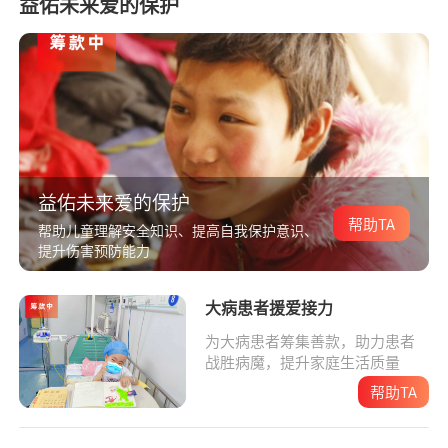
益佑未来爱的保护
益佑未来爱的保护
帮助TA
帮助儿童理解安全知识、提高自我保护意识、
提升伤害预防能力
大病患者援爱接力
为大病患者筹集善款，助力患者
战胜病魔，提升家庭生活质量
帮助TA