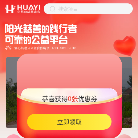
搜索项目
恭喜获得
0张
优惠券
05:45
立即领取