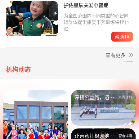
护佑星辰关爱心智症
为全国范围内不同类型的心智障
碍群体提供康复干预训练课程补
贴
帮助TA
查看更多
机构动态
深耕公益路，迈向
查看详情
新未来
让善意扎根大地，
查看详情