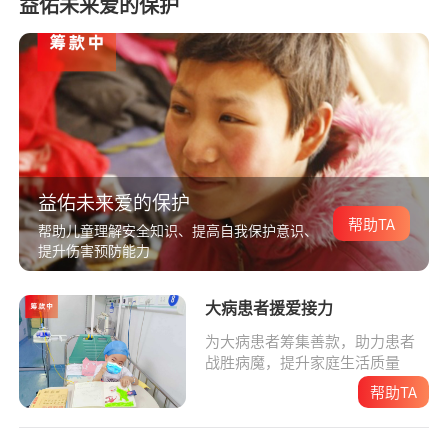
益佑未来爱的保护
益佑未来爱的保护
帮助TA
帮助儿童理解安全知识、提高自我保护意识、
提升伤害预防能力
大病患者援爱接力
为大病患者筹集善款，助力患者
战胜病魔，提升家庭生活质量
帮助TA