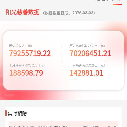
小葵花公益课堂
支出443.00元
小葵花项目往返
08-05
阳光慈善数据
**东
捐赠3.00
罕见病患者生命续航
支付宝公益
08-06
项目
交通费
（数据截至日期：2026-08-08）
元
**群
捐赠
大病患者援爱接力
支付宝公益
08-06
小葵花公益课堂
支出750.00元
公益科普讲座志
08-03
50.00元
项目
愿者补贴
**群
捐赠
援爱助医共战血疾
支付宝公益
08-06
救助动物，守卫
支出10779.64元
京宠展活动费用
07-30
历史总收入（元）
历史慈善活动总支出（元）
50.00元
生命
79255719.22
70206451.21
同心抗汛 守卫辽
*基
捐赠1.00
爱心助学十二月
支出164.90元
交通费
支付宝公益
08-06
07-29
上月慈善活动总收入（元）
上月慈善活动总支出（元）
宁
元
188598.79
142881.01
**莉
捐赠
护佑星辰关爱心智症
阿里巴巴公益
08-06
10.00元
残障福祉非公募
支出3600.00元
为孤独症儿童捐
07-28
捐赠
赠康复课程
*青
捐赠6.90
孝心善养困难老人
支付宝公益
08-06
元
救助大病点亮生
支出4000.00元
为两名患者每人
07-20
命
捐赠2千元
实时捐赠
*怡
捐赠1.00
致敬军魂情系老兵
支付宝公益
08-06
元
给寒门学子心的
支出935.69元
同德项目资助金
07-17
关爱