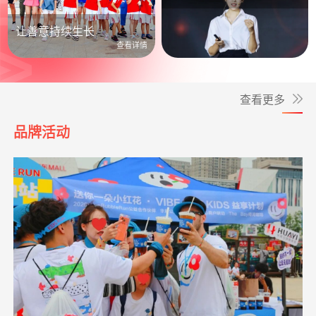
公益照进日常
让善意持续生长
查看详情
查看更多
品牌活动
*实
捐赠1.00
大病患者援爱接力
支付宝公益
08-06
元
**铭
捐赠1.00
致敬军魂情系老兵
支付宝公益
08-06
救助动物，守卫
支出24328.00元
北京展活动费用
04-20
元