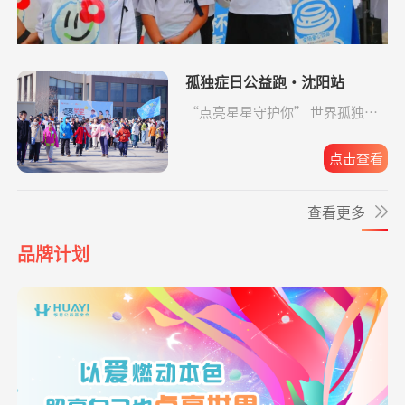
生命
*波
捐赠3.00
援爱助医共战血疾
阿里巴巴公益
08-06
爱让脑瘫宝宝站
支出819.65元
同德公益项目资
04-09
元
起来
助金
*波
捐赠3.00
罕见病患者生命续航
阿里巴巴公益
08-06
孤独症日公益跑·沈阳站
元
爱让脑瘫宝宝站
支出6946.29元
同德公益项目资
04-09
“点亮星星守护你” 世界孤独症
起来
助金
日公益跑·沈阳站圆满收官。
**雨
捐赠1.00
爱让脑瘫宝宝站起来
支付宝公益
08-06
元
点击查看
爱让脑瘫宝宝站
支出4365.08元
同德公益项目资
04-09
起来
助金
*波
捐赠3.00
救助大病点亮生命
阿里巴巴公益
08-06
查看更多
元
爱让脑瘫宝宝站
支出2192.00元
同德公益项目资
04-09
*莲
捐赠1.00
致敬军魂情系老兵
支付宝公益
08-06
起来
助金
品牌计划
元
爱让脑瘫宝宝站
支出6633.65元
同德公益项目资
04-09
**文
捐赠0.01
给寒门学子心的关爱
支付宝公益
08-06
起来
助金
元
爱让脑瘫宝宝站
支出4160.33元
同德公益项目资
04-09
*琦
捐赠1.00
致敬军魂情系老兵
支付宝公益
08-06
起来
助金
元
**平
捐赠
大病患者援爱接力
阿里巴巴公益
08-06