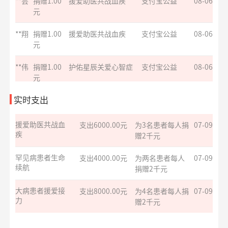
**芸
捐赠1.00
援爱助医共战血疾
支付宝公益
08-06
元
爱让脑瘫宝宝站
支出8329.70元
同德项目资助金
07-17
起来
**翔
捐赠1.00
援爱助医共战血疾
支付宝公益
08-06
元
华易公益月月捐
支出5847.24元
捐赠170箱救灾物
07-15
计划
资
**伟
捐赠1.00
护佑星辰关爱心智症
支付宝公益
08-06
元
救助大病点亮生
支出4000.00元
为两名患者每人
07-09
*诚
捐赠0.02
护佑星辰关爱心智症
支付宝公益
08-06
命
捐赠2千元
实时支出
元
援爱助医共战血
支出6000.00元
为3名患者每人捐
07-09
**生
捐赠1.00
爱心助学十二月
支付宝公益
08-06
疾
赠2千元
元
罕见病患者生命
支出4000.00元
为两名患者每人
07-09
**宇
捐赠1.00
爱满童年点亮未来
支付宝公益
08-06
续航
捐赠2千元
元
**空
捐赠1.00
援爱助医共战血疾
支付宝公益
08-06
大病患者援爱接
支出8000.00元
为4名患者每人捐
07-09
元
力
赠2千元
**文
捐赠0.01
给寒门学子心的关爱
支付宝公益
08-06
小葵花公益课堂
支出1050.00元
公益科普讲座志
07-08
元