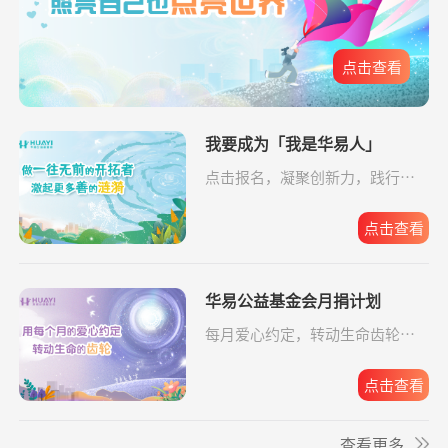
爱让脑瘫宝宝站
支出16958.17元
同德公益项目资
04-09
10.00元
起来
助金
**兰
捐赠1.00
致敬军魂情系老兵
支付宝公益
08-06
点击查看
爱让脑瘫宝宝站
支出6520.57元
同德公益项目资
04-09
元
起来
助金
给寒门学子心的
支出49.64元
我要成为「我是华易人」
同德公益项目资
04-09
关爱
助金
点击报名，凝聚创新力，践行企
**雄
捐赠1.00
大病患者援爱接力
支付宝公益
08-06
业担当。
元
给寒门学子心的
支出5607.83元
同德公益项目资
04-09
关爱
助金
点击查看
**雄
捐赠2.00
援爱助医共战血疾
支付宝公益
08-06
元
华易公益基金会月捐计划
*政
捐赠1.00
罕见病患者生命续航
支付宝公益
08-06
元
每月爱心约定，转动生命齿轮，
华易公益月月捐
支出32.19元
为6名残障人士捐
08-06
点击报名。
**波
捐赠1.00
给寒门学子心的关爱
支付宝公益
08-06
计划
赠物资
元
点击查看
关爱残障共筑希
支出588.56元
为6名残障人士捐
08-06
**文
捐赠0.01
给寒门学子心的关爱
支付宝公益
08-06
望
赠物资
查看更多
元