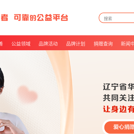
善
公益领域
品牌活动
品牌计划
捐赠查询
新闻
告
儿童关爱
月来越有爱
捐赠方式
告
长者关怀
公益倡议官
捐赠查询及披露
告
残障福祉
我是华易人
票据申领
及招募
救病助医
抵扣说明
美好社区
乡村振兴
公益倡导