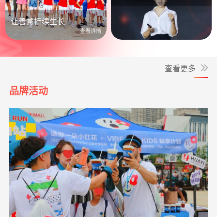
公益照进日常
让善意持续生长
查看详情
查看更多
品牌活动
*波
捐赠3.00
罕见病患者生命续航
阿里巴巴公益
08-06
元
**雨
捐赠1.00
爱让脑瘫宝宝站起来
支付宝公益
08-06
爱让脑瘫宝宝站
支出4365.08元
同德公益项目资
04-09
元