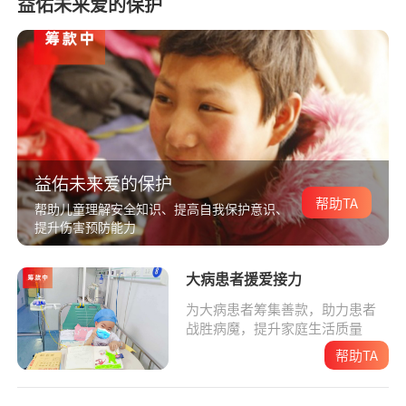
益佑未来爱的保护
益佑未来爱的保护
帮助TA
帮助儿童理解安全知识、提高自我保护意识、
提升伤害预防能力
大病患者援爱接力
为大病患者筹集善款，助力患者
战胜病魔，提升家庭生活质量
帮助TA