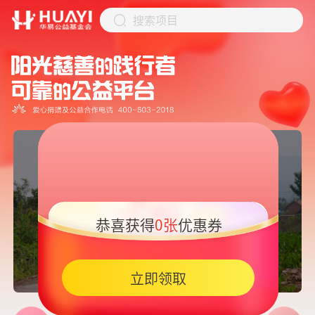
搜索项目
恭喜获得
0张
优惠券
05:45
立即领取