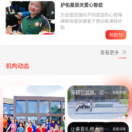
护佑星辰关爱心智症
为全国范围内不同类型的心智障
碍群体提供康复干预训练课程补
贴
帮助TA
查看更多
机构动态
深耕公益路，迈向
查看详情
新未来
让善意扎根大地，
查看详情