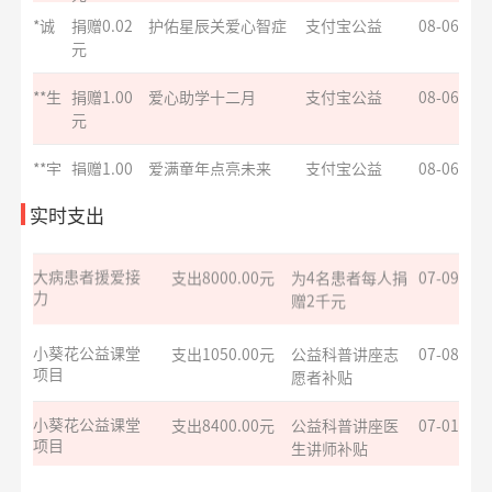
*诚
捐赠0.02
护佑星辰关爱心智症
支付宝公益
08-06
元
援爱助医共战血
支出6000.00元
为3名患者每人捐
07-09
疾
**生
捐赠1.00
爱心助学十二月
赠2千元
支付宝公益
08-06
元
罕见病患者生命
支出4000.00元
为两名患者每人
07-09
续航
**宇
捐赠1.00
爱满童年点亮未来
捐赠2千元
支付宝公益
08-06
元
大病患者援爱接
支出8000.00元
为4名患者每人捐
07-09
**空
捐赠1.00
援爱助医共战血疾
支付宝公益
08-06
实时支出
力
赠2千元
元
小葵花公益课堂
支出1050.00元
公益科普讲座志
07-08
**文
捐赠0.01
给寒门学子心的关爱
支付宝公益
08-06
项目
愿者补贴
元
小葵花公益课堂
支出8400.00元
公益科普讲座医
07-01
**空
捐赠1.00
大病患者援爱接力
支付宝公益
08-06
项目
生讲师补贴
元
*璟
捐赠
大病患者援爱接力
支付宝公益
08-06
巾帼红幸福家公
支出732.00元
为4名儿童捐赠营
06-30
30.00元
益基金
养物资
**凯
捐赠1.10
罕见病患者生命续航
支付宝公益
08-06
残障福祉非公募
支出540.00元
5月活动服务费
06-18
元