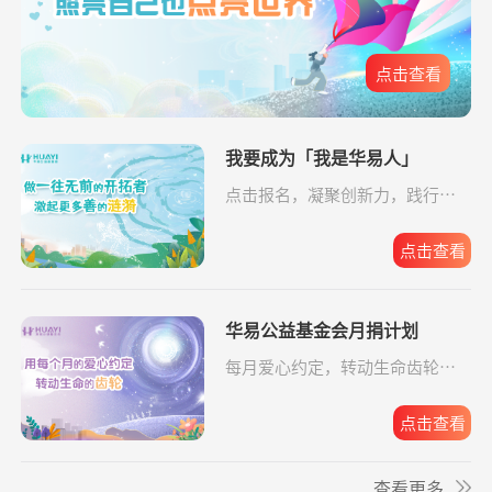
给寒门学子心的
支出5607.83元
同德公益项目资
04-09
元
关爱
助金
**雄
捐赠2.00
援爱助医共战血疾
支付宝公益
08-06
点击查看
元
*政
捐赠1.00
罕见病患者生命续航
支付宝公益
08-06
华易公益月月捐
支出32.19元
我要成为「我是华易人」
为6名残障人士捐
08-06
元
计划
赠物资
点击报名，凝聚创新力，践行企
**波
捐赠1.00
给寒门学子心的关爱
支付宝公益
08-06
业担当。
元
关爱残障共筑希
支出588.56元
为6名残障人士捐
08-06
望
赠物资
点击查看
**文
捐赠0.01
给寒门学子心的关爱
支付宝公益
08-06
元
小葵花公益课堂
支出443.00元
小葵花项目往返
08-05
项目
交通费
华易公益基金会月捐计划
**东
捐赠3.00
罕见病患者生命续航
支付宝公益
08-06
元
每月爱心约定，转动生命齿轮，
小葵花公益课堂
支出750.00元
公益科普讲座志
08-03
点击报名。
**群
捐赠
大病患者援爱接力
支付宝公益
08-06
项目
愿者补贴
50.00元
点击查看
救助动物，守卫
支出10779.64元
京宠展活动费用
07-30
**群
捐赠
援爱助医共战血疾
支付宝公益
08-06
生命
查看更多
50.00元