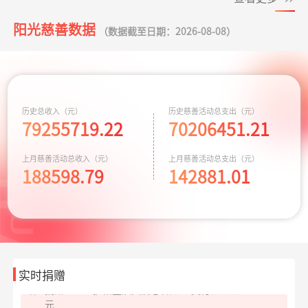
同心抗汛 守卫辽
支出164.90元
交通费
07-29
宁
阳光慈善数据
*基
捐赠1.00
爱心助学十二月
支付宝公益
08-06
（数据截至日期：2026-08-08）
元
**莉
捐赠
护佑星辰关爱心智症
阿里巴巴公益
08-06
残障福祉非公募
支出3600.00元
为孤独症儿童捐
07-28
10.00元
捐赠
赠康复课程
*青
捐赠6.90
孝心善养困难老人
支付宝公益
08-06
救助大病点亮生
支出4000.00元
为两名患者每人
07-20
历史总收入（元）
历史慈善活动总支出（元）
元
命
79255719.22
70206451.21
捐赠2千元
*怡
捐赠1.00
致敬军魂情系老兵
支付宝公益
08-06
给寒门学子心的
支出935.69元
同德项目资助金
07-17
上月慈善活动总收入（元）
上月慈善活动总支出（元）
元
关爱
188598.79
142881.01
**芸
捐赠1.00
援爱助医共战血疾
支付宝公益
08-06
元
爱让脑瘫宝宝站
支出8329.70元
同德项目资助金
07-17
起来
**翔
捐赠1.00
援爱助医共战血疾
支付宝公益
08-06
华易公益月月捐
支出5847.24元
捐赠170箱救灾物
07-15
元
计划
资
实时捐赠
**伟
捐赠1.00
护佑星辰关爱心智症
支付宝公益
08-06
救助大病点亮生
支出4000.00元
为两名患者每人
07-09
元
命
捐赠2千元