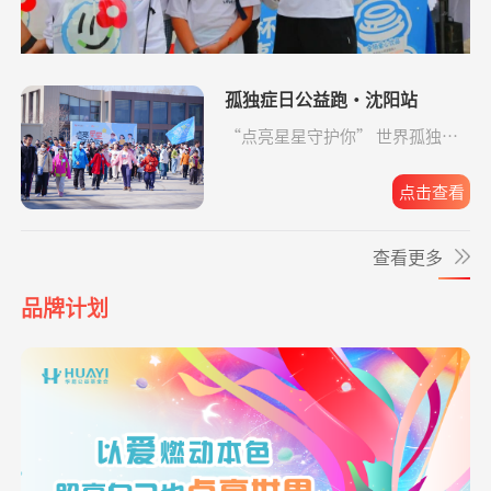
起来
助金
*波
捐赠3.00
救助大病点亮生命
阿里巴巴公益
08-06
爱让脑瘫宝宝站
支出2192.00元
同德公益项目资
04-09
元
起来
助金
*莲
捐赠1.00
致敬军魂情系老兵
支付宝公益
08-06
孤独症日公益跑·沈阳站
元
爱让脑瘫宝宝站
支出6633.65元
同德公益项目资
04-09
“点亮星星守护你” 世界孤独症
起来
助金
日公益跑·沈阳站圆满收官。
**文
捐赠0.01
给寒门学子心的关爱
支付宝公益
08-06
元
点击查看
爱让脑瘫宝宝站
支出4160.33元
同德公益项目资
04-09
起来
助金
*琦
捐赠1.00
致敬军魂情系老兵
支付宝公益
08-06
查看更多
元
爱让脑瘫宝宝站
支出16958.17元
同德公益项目资
04-09
**平
捐赠
大病患者援爱接力
阿里巴巴公益
08-06
起来
助金
品牌计划
10.00元
爱让脑瘫宝宝站
支出6520.57元
同德公益项目资
04-09
**兰
捐赠1.00
致敬军魂情系老兵
支付宝公益
08-06
起来
助金
元
给寒门学子心的
支出49.64元
同德公益项目资
04-09
关爱
助金
**雄
捐赠1.00
大病患者援爱接力
支付宝公益
08-06