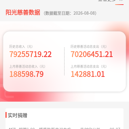
小葵花公益课堂
支出443.00元
小葵花项目往返
08-05
阳光慈善数据
**峰
捐赠0.10
援爱助医共战血疾
支付宝公益
08-07
项目
交通费
（数据截至日期：2026-08-08）
元
**嘉
捐赠
援爱助医共战血疾
支付宝公益
08-07
小葵花公益课堂
支出750.00元
公益科普讲座志
08-03
50.00元
项目
愿者补贴
**平
捐赠
大病患者援爱接力
阿里巴巴公益
08-07
救助动物，守卫
支出10779.64元
京宠展活动费用
07-30
历史总收入（元）
历史慈善活动总支出（元）
10.00元
生命
79255719.22
70206451.21
同心抗汛 守卫辽
**珺
捐赠1.00
援爱助医共战血疾
支出164.90元
交通费
支付宝公益
08-07
07-29
上月慈善活动总收入（元）
上月慈善活动总支出（元）
宁
元
188598.79
142881.01
**玮
捐赠1.00
援爱助医共战血疾
支付宝公益
08-07
元
残障福祉非公募
支出3600.00元
为孤独症儿童捐
07-28
捐赠
赠康复课程
*雅
捐赠1.00
大病患者援爱接力
支付宝公益
08-07
元
救助大病点亮生
支出4000.00元
为两名患者每人
07-20
命
捐赠2千元
实时捐赠
**玮
捐赠1.00
援爱助医共战血疾
支付宝公益
08-07
元
给寒门学子心的
支出935.69元
同德项目资助金
07-17
关爱