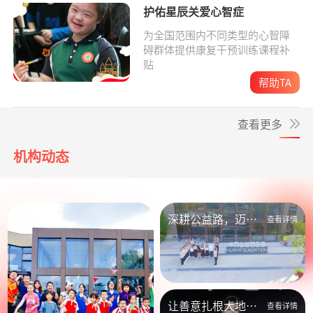
护佑星辰关爱心智症
为全国范围内不同类型的心智障
碍群体提供康复干预训练课程补
贴
帮助TA
查看更多
机构动态
深耕公益路，迈向
查看详情
新未来
让善意扎根大地，
查看详情