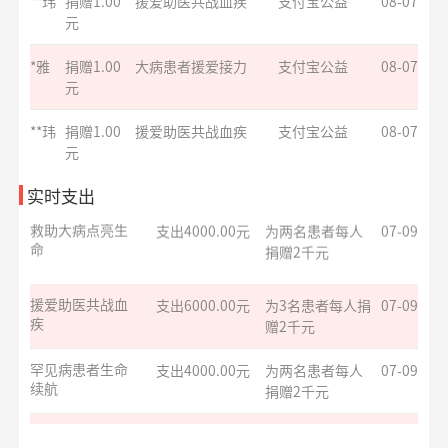
**玮
捐赠1.00
援爱助医共战血疾
支付宝公益
08-07
元
爱让脑瘫宝宝站
支出8329.70元
同德项目资助金
07-17
起来
*华
捐赠1.00
罕见病患者生命续航
支付宝公益
08-07
元
华易公益月月捐
支出5847.24元
捐赠170箱救灾物
07-15
计划
资
**旺
捐赠0.05
益佑未来，爱的保护
支付宝公益
08-07
元
救助大病点亮生
支出4000.00元
为两名患者每人
07-09
*凤
捐赠0.01
致敬军魂情系老兵
支付宝公益
08-07
命
捐赠2千元
实时支出
元
援爱助医共战血
支出6000.00元
为3名患者每人捐
07-09
**辉
捐赠
护佑星辰关爱心智症
阿里巴巴公益
08-07
疾
赠2千元
10.00元
罕见病患者生命
支出4000.00元
为两名患者每人
07-09
**雨
捐赠1.00
爱让脑瘫宝宝站起来
支付宝公益
08-07
续航
捐赠2千元
元
**妮
捐赠1.00
致敬军魂情系老兵
支付宝公益
08-07
大病患者援爱接
支出8000.00元
为4名患者每人捐
07-09
元
力
赠2千元
**喜
捐赠0.01
罕见病患者生命续航
支付宝公益
08-07
小葵花公益课堂
支出1050.00元
公益科普讲座志
07-08
元