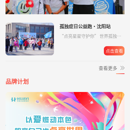
生命
**哲
捐赠1.00
致敬军魂情系老兵
支付宝公益
08-07
爱让脑瘫宝宝站
支出819.65元
同德公益项目资
04-09
元
起来
助金
**洁
捐赠1.00
致敬军魂情系老兵
支付宝公益
08-07
孤独症日公益跑·沈阳站
元
爱让脑瘫宝宝站
支出6946.29元
同德公益项目资
04-09
“点亮星星守护你” 世界孤独症
起来
助金
日公益跑·沈阳站圆满收官。
**文
捐赠0.01
给寒门学子心的关爱
支付宝公益
08-07
元
点击查看
爱让脑瘫宝宝站
支出4365.08元
同德公益项目资
04-09
起来
助金
*凤
捐赠0.01
致敬军魂情系老兵
支付宝公益
08-07
查看更多
元
爱让脑瘫宝宝站
支出2192.00元
同德公益项目资
04-09
*梅
捐赠
致敬军魂情系老兵
阿里巴巴公益
08-07
起来
助金
品牌计划
10.00元
爱让脑瘫宝宝站
支出6633.65元
同德公益项目资
04-09
*薇
捐赠1.00
罕见病患者生命续航
新浪微公益
08-07
起来
助金
元
爱让脑瘫宝宝站
支出4160.33元
同德公益项目资
04-09
**安
捐赠0.01
孝心善养困难老人
支付宝公益
08-07
起来
助金
元
**安
捐赠0.01
孝心善养困难老人
支付宝公益
08-07