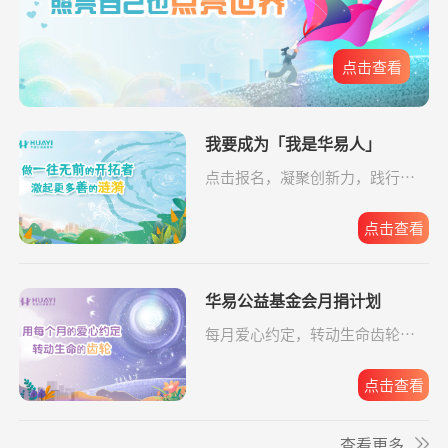
爱让脑瘫宝宝站
支出16958.17元
同德公益项目资
04-09
元
起来
助金
**文
捐赠0.01
给寒门学子心的关爱
支付宝公益
08-07
点击查看
爱让脑瘫宝宝站
支出6520.57元
同德公益项目资
04-09
元
起来
助金
给寒门学子心的
支出49.64元
我要成为「我是华易人」
同德公益项目资
04-09
关爱
助金
点击报名，凝聚创新力，践行企
*琦
捐赠1.00
致敬军魂情系老兵
支付宝公益
08-07
业担当。
元
给寒门学子心的
支出5607.83元
同德公益项目资
04-09
关爱
助金
点击查看
*晨
捐赠
致敬军魂情系老兵
阿里巴巴公益
08-07
10.00元
华易公益基金会月捐计划
*政
捐赠1.00
罕见病患者生命续航
支付宝公益
08-07
元
每月爱心约定，转动生命齿轮，
华易公益月月捐
支出32.19元
为6名残障人士捐
08-06
点击报名。
**文
捐赠0.01
给寒门学子心的关爱
支付宝公益
08-07
计划
赠物资
元
点击查看
关爱残障共筑希
支出588.56元
为6名残障人士捐
08-06
**峰
捐赠0.10
罕见病患者生命续航
支付宝公益
08-07
望
赠物资
查看更多
元