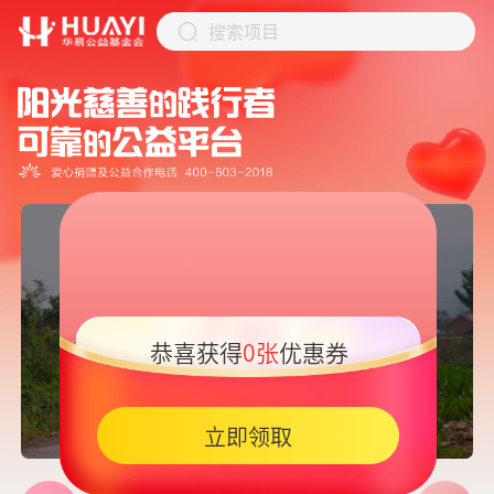
搜索项目
恭喜获得
0张
优惠券
05:45
立即领取