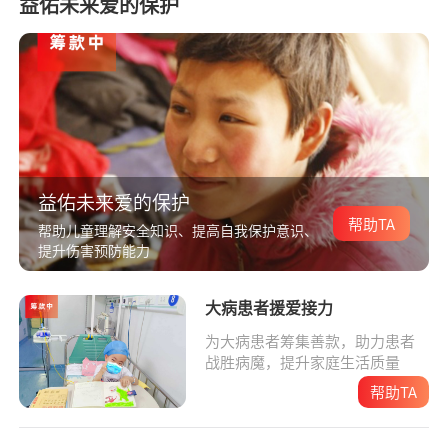
益佑未来爱的保护
益佑未来爱的保护
帮助TA
帮助儿童理解安全知识、提高自我保护意识、
提升伤害预防能力
大病患者援爱接力
为大病患者筹集善款，助力患者
战胜病魔，提升家庭生活质量
帮助TA