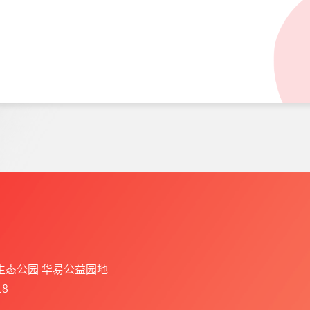
生态公园 华易公益园地
8