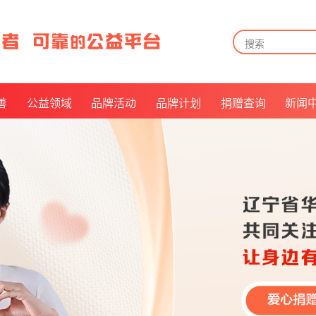
善
公益领域
品牌活动
品牌计划
捐赠查询
新闻
告
儿童关爱
月来越有爱
捐赠方式
告
长者关怀
公益倡议官
捐赠查询及披露
告
残障福祉
我是华易人
票据申领
及招募
救病助医
抵扣说明
美好社区
乡村振兴
公益倡导