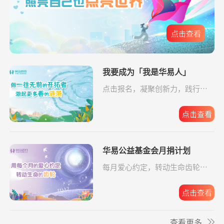
爱让脑瘫宝宝站
支出16958.17元
同德公益项目资
04-09
**雄
捐赠1.00
大病患者援爱接力
支付宝公益
08-06
起来
助金
元
点击查看
爱让脑瘫宝宝站
支出6520.57元
同德公益项目资
04-09
**雄
捐赠2.00
援爱助医共战血疾
支付宝公益
08-06
起来
助金
元
给寒门学子心的
支出49.64元
我要成为「我是华易人」
同德公益项目资
04-09
*政
捐赠1.00
罕见病患者生命续航
支付宝公益
08-06
关爱
助金
元
点击报名，凝聚创新力，践行企
业担当。
**波
捐赠1.00
给寒门学子心的关爱
支付宝公益
08-06
给寒门学子心的
支出5607.83元
同德公益项目资
04-09
元
关爱
助金
点击查看
**文
捐赠0.01
给寒门学子心的关爱
支付宝公益
08-06
元
华易公益基金会月捐计划
**东
捐赠3.00
罕见病患者生命续航
支付宝公益
08-06
每月爱心约定，转动生命齿轮，
华易公益月月捐
支出32.19元
为6名残障人士捐
08-06
元
点击报名。
计划
赠物资
**群
捐赠
大病患者援爱接力
支付宝公益
08-06
点击查看
50.00元
关爱残障共筑希
支出588.56元
为6名残障人士捐
08-06
望
赠物资
查看更多
**群
捐赠
援爱助医共战血疾
支付宝公益
08-06