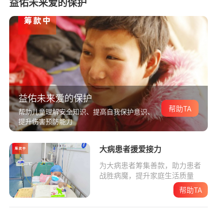
益佑未来爱的保护
益佑未来爱的保护
帮助TA
帮助儿童理解安全知识、提高自我保护意识、
提升伤害预防能力
大病患者援爱接力
为大病患者筹集善款，助力患者
战胜病魔，提升家庭生活质量
帮助TA