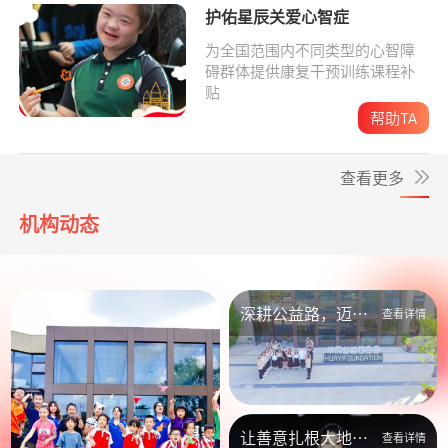
护佑星辰关爱心智症
为全国范围内不同类型的心智障
碍群体提供康复干预训练课程补
贴
帮助TA
查看更多
机构动态
深耕公益路，迈向
查看详情
新未来
让善意扎根大地，
查看详情