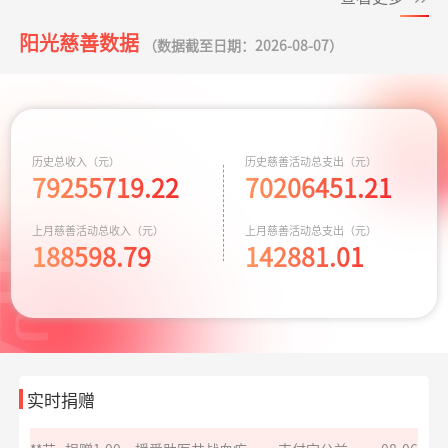
50.00元
小葵花公益课堂
支出443.00元
小葵花项目往返
08-05
阳光慈善数据
项目
交通费
（数据截至日期：2026-08-07）
*基
捐赠1.00
爱心助学十二月
支付宝公益
08-06
元
小葵花公益课堂
支出750.00元
公益科普讲座志
08-03
**莉
捐赠
护佑星辰关爱心智症
阿里巴巴公益
08-06
项目
愿者补贴
10.00元
救助动物，守卫
支出10779.64元
京宠展活动费用
07-30
历史总收入（元）
历史慈善活动总支出（元）
*青
捐赠6.90
孝心善养困难老人
支付宝公益
08-06
生命
79255719.22
70206451.21
元
同心抗汛 守卫辽
支出164.90元
交通费
07-29
上月慈善活动总收入（元）
上月慈善活动总支出（元）
宁
*怡
捐赠1.00
致敬军魂情系老兵
支付宝公益
08-06
188598.79
142881.01
元
**芸
捐赠1.00
援爱助医共战血疾
支付宝公益
08-06
残障福祉非公募
支出3600.00元
为孤独症儿童捐
07-28
捐赠
元
赠康复课程
**翔
捐赠1.00
援爱助医共战血疾
支付宝公益
08-06
救助大病点亮生
支出4000.00元
为两名患者每人
07-20
命
元
捐赠2千元
实时捐赠
**伟
捐赠1.00
护佑星辰关爱心智症
支付宝公益
08-06
给寒门学子心的
支出935.69元
同德项目资助金
07-17
关爱
元