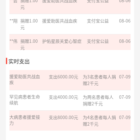
*诚
捐赠0.02
护佑星辰关爱心智症
支付宝公益
08-06
元
爱让脑瘫宝宝站
支出8329.70元
同德项目资助金
07-17
起来
**生
捐赠1.00
爱心助学十二月
支付宝公益
08-06
华易公益月月捐
支出5847.24元
捐赠170箱救灾物
07-15
元
计划
资
**宇
捐赠1.00
爱满童年点亮未来
支付宝公益
08-06
救助大病点亮生
支出4000.00元
为两名患者每人
07-09
元
命
捐赠2千元
实时支出
**空
捐赠1.00
援爱助医共战血疾
支付宝公益
08-06
元
援爱助医共战血
支出6000.00元
为3名患者每人捐
07-09
疾
赠2千元
**文
捐赠0.01
给寒门学子心的关爱
支付宝公益
08-06
元
罕见病患者生命
支出4000.00元
为两名患者每人
07-09
续航
捐赠2千元
**空
捐赠1.00
大病患者援爱接力
支付宝公益
08-06
元
大病患者援爱接
支出8000.00元
为4名患者每人捐
07-09
*璟
捐赠
大病患者援爱接力
支付宝公益
08-06
力
赠2千元
30.00元
小葵花公益课堂
支出1050.00元
公益科普讲座志
07-08
**凯
捐赠1.10
罕见病患者生命续航
支付宝公益
08-06