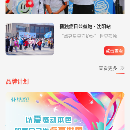
生命
元
爱让脑瘫宝宝站
支出819.65元
同德公益项目资
04-09
*波
捐赠3.00
救助大病点亮生命
阿里巴巴公益
08-06
起来
助金
元
孤独症日公益跑·沈阳站
*莲
捐赠1.00
致敬军魂情系老兵
支付宝公益
08-06
爱让脑瘫宝宝站
支出6946.29元
同德公益项目资
04-09
“点亮星星守护你” 世界孤独症
元
起来
助金
日公益跑·沈阳站圆满收官。
**文
捐赠0.01
给寒门学子心的关爱
支付宝公益
08-06
点击查看
爱让脑瘫宝宝站
支出4365.08元
同德公益项目资
04-09
元
起来
助金
查看更多
*琦
捐赠1.00
致敬军魂情系老兵
支付宝公益
08-06
爱让脑瘫宝宝站
支出2192.00元
同德公益项目资
04-09
元
起来
助金
品牌计划
**平
捐赠
大病患者援爱接力
阿里巴巴公益
08-06
10.00元
爱让脑瘫宝宝站
支出6633.65元
同德公益项目资
04-09
起来
助金
**兰
捐赠1.00
致敬军魂情系老兵
支付宝公益
08-06
元
爱让脑瘫宝宝站
支出4160.33元
同德公益项目资
04-09
起来
助金