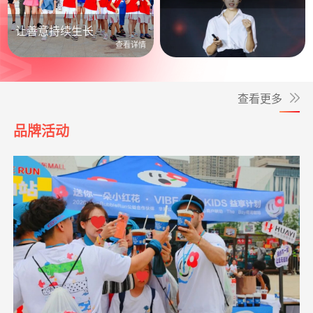
公益照进日常
让善意持续生长
查看详情
查看更多
品牌活动
*波
捐赠3.00
罕见病患者生命续航
阿里巴巴公益
08-06
元
救助动物，守卫
支出24328.00元
北京展活动费用
04-20
**雨
捐赠1.00
爱让脑瘫宝宝站起来
支付宝公益
08-06