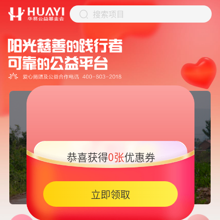
搜索项目
恭喜获得
0张
优惠券
05:45
立即领取