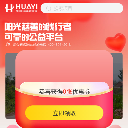
搜索项目
恭喜获得
0张
优惠券
05:45
立即领取