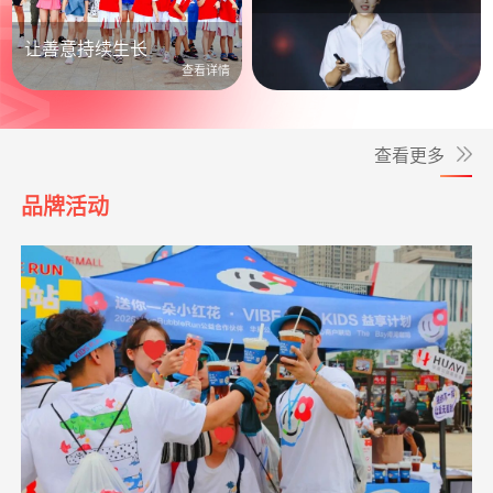
公益照进日常
让善意持续生长
查看详情
查看更多
品牌活动
*琛
捐赠1.00
爱让脑瘫宝宝站起来
支付宝公益
08-06
元
**文
捐赠0.01
给寒门学子心的关爱
支付宝公益
08-06
救助动物，守卫
支出24328.00元
北京展活动费用
04-20
元