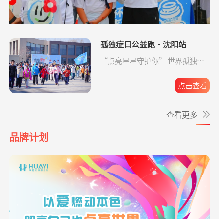
生命
**麟
捐赠1.00
安康银龄晚年守护
支付宝公益
08-06
爱让脑瘫宝宝站
支出819.65元
同德公益项目资
04-09
元
起来
助金
**铮
捐赠2.00
爱让脑瘫宝宝站起来
支付宝公益
08-06
孤独症日公益跑·沈阳站
元
爱让脑瘫宝宝站
支出6946.29元
同德公益项目资
04-09
“点亮星星守护你” 世界孤独症
起来
助金
日公益跑·沈阳站圆满收官。
**维
捐赠1.00
孝心善养困难老人
支付宝公益
08-06
元
点击查看
爱让脑瘫宝宝站
支出4365.08元
同德公益项目资
04-09
起来
助金
**文
捐赠0.01
给寒门学子心的关爱
支付宝公益
08-06
查看更多
元
爱让脑瘫宝宝站
支出2192.00元
同德公益项目资
04-09
**超
捐赠1.00
罕见病患者生命续航
支付宝公益
08-06
起来
助金
品牌计划
元
爱让脑瘫宝宝站
支出6633.65元
同德公益项目资
04-09
**昌
捐赠1.00
孝心善养困难老人
支付宝公益
08-06
起来
助金
元
爱让脑瘫宝宝站
支出4160.33元
同德公益项目资
04-09
*佳
捐赠1.00
爱让脑瘫宝宝站起来
支付宝公益
08-06
起来
助金
元
*磊
捐赠8.88
致敬军魂情系老兵
支付宝公益
08-06