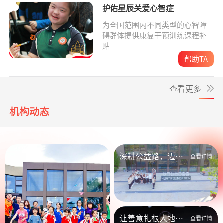
护佑星辰关爱心智症
为全国范围内不同类型的心智障
碍群体提供康复干预训练课程补
贴
帮助TA
查看更多
机构动态
深耕公益路，迈向
查看详情
新未来
让善意扎根大地，
查看详情