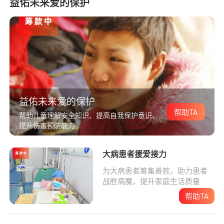
益佑未来爱的保护
益佑未来爱的保护
帮助TA
帮助儿童理解安全知识、提高自我保护意识、
提升伤害预防能力
大病患者援爱接力
为大病患者筹集善款，助力患者
战胜病魔，提升家庭生活质量
帮助TA