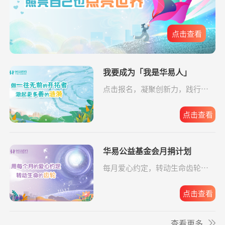
爱让脑瘫宝宝站
支出16958.17元
同德公益项目资
04-09
元
起来
助金
**文
捐赠0.01
给寒门学子心的关爱
支付宝公益
08-06
点击查看
爱让脑瘫宝宝站
支出6520.57元
同德公益项目资
04-09
元
起来
助金
给寒门学子心的
支出49.64元
我要成为「我是华易人」
同德公益项目资
04-09
关爱
助金
点击报名，凝聚创新力，践行企
**旭
捐赠0.01
援爱助医共战血疾
支付宝公益
08-06
业担当。
元
给寒门学子心的
支出5607.83元
同德公益项目资
04-09
关爱
助金
点击查看
**旭
捐赠0.01
大病患者援爱接力
支付宝公益
08-06
元
华易公益基金会月捐计划
*晶
捐赠1.00
孝心善养困难老人
支付宝公益
08-06
元
每月爱心约定，转动生命齿轮，
华易公益月月捐
支出32.19元
为6名残障人士捐
08-06
点击报名。
**秀
捐赠1.00
益佑未来，爱的保护
支付宝公益
08-06
计划
赠物资
元
点击查看
关爱残障共筑希
支出588.56元
为6名残障人士捐
08-06
**维
捐赠0.20
致敬军魂情系老兵
支付宝公益
08-06
望
赠物资
查看更多
元