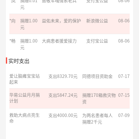
**超
捐赠1.00
爱满童年点亮未来
支付宝公益
08-06
元
爱让脑瘫宝宝站
支出8329.70元
同德项目资助金
07-17
起来
**臣
捐赠
罕见病患者生命续航
支付宝公益
08-06
10.00元
华易公益月月捐
支出5847.24元
捐赠170箱救灾物
07-15
计划
资
**超
捐赠1.00
爱心助学十二月
支付宝公益
08-06
元
救助大病点亮生
支出4000.00元
为两名患者每人
07-09
**超
捐赠1.00
护佑星辰关爱心智症
支付宝公益
08-06
命
捐赠2千元
实时支出
元
援爱助医共战血
支出6000.00元
为3名患者每人捐
07-09
**超
捐赠1.00
罕见病患者生命续航
支付宝公益
08-06
疾
赠2千元
元
罕见病患者生命
支出4000.00元
为两名患者每人
07-09
**超
捐赠1.00
援爱助医共战血疾
支付宝公益
08-06
续航
捐赠2千元
元
*菊
捐赠1.00
给寒门学子心的关爱
支付宝公益
08-06
大病患者援爱接
支出8000.00元
为4名患者每人捐
07-09
元
力
赠2千元
*璐
捐赠1.00
爱满童年点亮未来
支付宝公益
08-06
小葵花公益课堂
支出1050.00元
公益科普讲座志
07-08
元