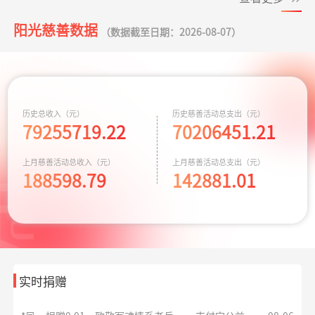
小葵花公益课堂
支出443.00元
小葵花项目往返
08-05
阳光慈善数据
**琼
捐赠0.02
孝心善养困难老人
支付宝公益
08-06
项目
交通费
（数据截至日期：2026-08-07）
元
*珺
捐赠1.66
援爱助医共战血疾
支付宝公益
08-06
小葵花公益课堂
支出750.00元
公益科普讲座志
08-03
元
项目
愿者补贴
**福
捐赠2.00
安康银龄晚年守护
支付宝公益
08-06
救助动物，守卫
支出10779.64元
京宠展活动费用
07-30
历史总收入（元）
历史慈善活动总支出（元）
元
生命
79255719.22
70206451.21
同心抗汛 守卫辽
**利
捐赠5.00
给寒门学子心的关爱
支出164.90元
交通费
支付宝公益
08-06
07-29
上月慈善活动总收入（元）
上月慈善活动总支出（元）
宁
元
188598.79
142881.01
*凤
捐赠0.01
致敬军魂情系老兵
支付宝公益
08-06
元
残障福祉非公募
支出3600.00元
为孤独症儿童捐
07-28
捐赠
赠康复课程
*向
捐赠1.00
益佑未来，爱的保护
新浪微公益
08-06
元
救助大病点亮生
支出4000.00元
为两名患者每人
07-20
命
捐赠2千元
实时捐赠
*畅
捐赠1.00
大病患者援爱接力
支付宝公益
08-06
元
给寒门学子心的
支出935.69元
同德项目资助金
07-17
关爱