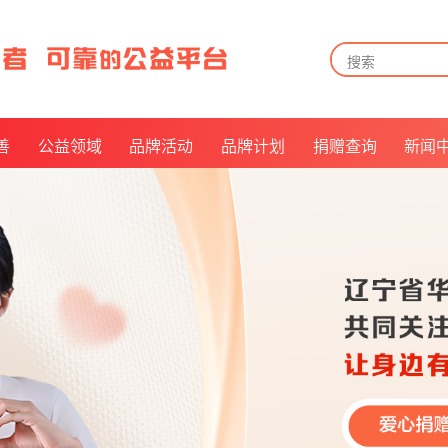
善
公益领域
品牌活动
品牌计划
捐赠查询
新闻
告
儿童关爱
月来越有爱
捐赠方式
告
长者关怀
公益倡议官
捐赠查询及披露
告
残障福祉
我是华易人
票据申领
及招募
救病助医
抵扣说明
美好社区
乡村振兴
公益倡导