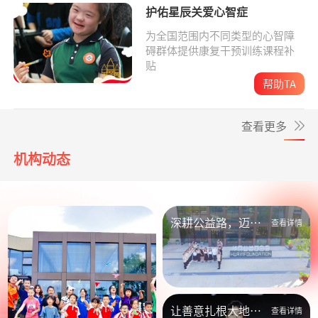
护佑星辰关爱心智症
为全国范围内不同类型的心智障
碍群体提供康复干预训练课程补
贴
帮助TA
查看更多
机构动态
深耕公益路，迈向
查看详情
新未来
让善意扎根大地，
查看详情