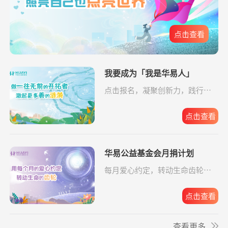
爱让脑瘫宝宝站
支出16958.17元
同德公益项目资
04-09
元
起来
助金
*凤
捐赠0.01
致敬军魂情系老兵
支付宝公益
08-05
点击查看
爱让脑瘫宝宝站
支出6520.57元
同德公益项目资
04-09
元
起来
助金
我要成为「我是华易人」
给寒门学子心的
支出49.64元
同德公益项目资
04-09
关爱
助金
点击报名，凝聚创新力，践行企
**英
捐赠1.00
致敬军魂情系老兵
支付宝公益
08-05
业担当。
元
给寒门学子心的
支出5607.83元
同德公益项目资
04-09
点击查看
关爱
助金
**碧
捐赠2.00
大病患者援爱接力
支付宝公益
08-05
元
华易公益基金会月捐计划
**楠
捐赠2.00
罕见病患者生命续航
支付宝公益
08-05
元
每月爱心约定，转动生命齿轮，
华易公益月月捐
支出32.19元
为6名残障人士捐
08-06
点击报名。
**峰
捐赠0.10
罕见病患者生命续航
支付宝公益
08-05
计划
赠物资
元
点击查看
关爱残障共筑希
支出588.56元
为6名残障人士捐
08-06
**峰
捐赠0.10
援爱助医共战血疾
支付宝公益
08-05
望
赠物资
查看更多
元