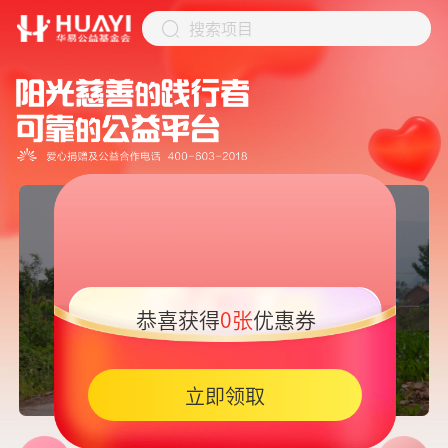
搜索项目
恭喜获得
0张
优惠券
05:45
立即领取