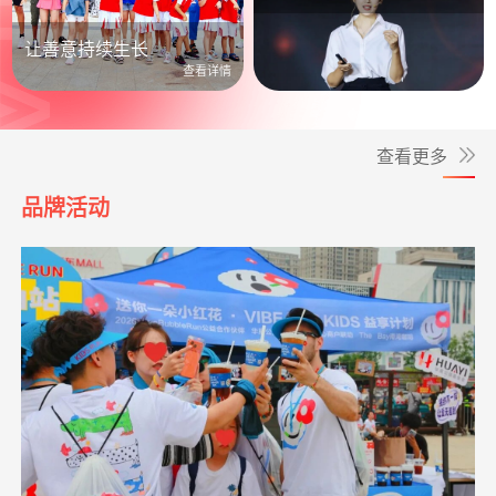
公益照进日常
让善意持续生长
查看详情
查看更多
品牌活动
**洁
捐赠1.00
致敬军魂情系老兵
支付宝公益
08-05
元
**锋
捐赠0.50
孝心善养困难老人
支付宝公益
08-05
元
救助动物，守卫
支出24328.00元
北京展活动费用
04-20