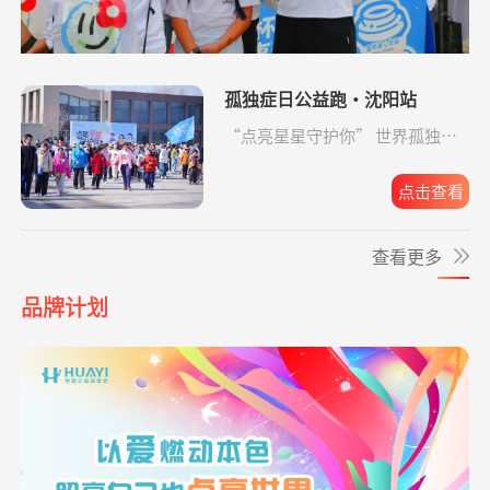
生命
**珺
捐赠1.00
援爱助医共战血疾
支付宝公益
08-05
爱让脑瘫宝宝站
支出819.65元
同德公益项目资
04-09
元
起来
助金
*波
捐赠0.10
救助大病点亮生命
阿里巴巴公益
08-05
孤独症日公益跑·沈阳站
元
爱让脑瘫宝宝站
支出6946.29元
同德公益项目资
04-09
“点亮星星守护你” 世界孤独症
起来
助金
日公益跑·沈阳站圆满收官。
**旺
捐赠0.30
罕见病患者生命续航
支付宝公益
08-05
元
点击查看
爱让脑瘫宝宝站
支出4365.08元
同德公益项目资
04-09
起来
助金
*云
捐赠0.10
援爱助医共战血疾
支付宝公益
08-05
查看更多
元
爱让脑瘫宝宝站
支出2192.00元
同德公益项目资
04-09
*凤
捐赠0.01
致敬军魂情系老兵
支付宝公益
08-05
品牌计划
起来
助金
元
爱让脑瘫宝宝站
支出6633.65元
同德公益项目资
04-09
**旺
捐赠0.06
益佑未来，爱的保护
支付宝公益
08-05
起来
助金
元
爱让脑瘫宝宝站
支出4160.33元
同德公益项目资
04-09
*峥
捐赠1.00
援爱助医共战血疾
支付宝公益
08-05
起来
助金
元
*云
捐赠0.10
爱让脑瘫宝宝站起来
支付宝公益
08-05