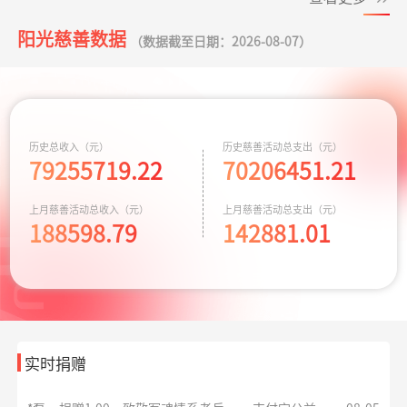
小葵花公益课堂
支出443.00元
小葵花项目往返
08-05
阳光慈善数据
**平
捐赠0.01
致敬军魂情系老兵
支付宝公益
08-05
（数据截至日期：2026-08-07）
项目
交通费
元
*雄
捐赠1.00
致敬军魂情系老兵
支付宝公益
08-05
小葵花公益课堂
支出750.00元
公益科普讲座志
08-03
元
项目
愿者补贴
**平
捐赠
大病患者援爱接力
阿里巴巴公益
08-05
救助动物，守卫
支出10779.64元
京宠展活动费用
07-30
历史总收入（元）
历史慈善活动总支出（元）
10.00元
79255719.22
70206451.21
生命
*磊
捐赠0.01
致敬军魂情系老兵
支付宝公益
08-05
同心抗汛 守卫辽
支出164.90元
交通费
07-29
上月慈善活动总收入（元）
上月慈善活动总支出（元）
元
宁
188598.79
142881.01
*磊
捐赠1.00
致敬军魂情系老兵
支付宝公益
08-05
元
残障福祉非公募
支出3600.00元
为孤独症儿童捐
07-28
捐赠
赠康复课程
*琦
捐赠1.00
致敬军魂情系老兵
支付宝公益
08-05
元
救助大病点亮生
支出4000.00元
为两名患者每人
07-20
命
捐赠2千元
实时捐赠
**斌
捐赠0.01
孝心善养困难老人
支付宝公益
08-05
元
给寒门学子心的
支出935.69元
同德项目资助金
07-17
关爱