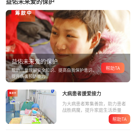
益佑未来爱的保护
益佑未来爱的保护
帮助TA
帮助儿童理解安全知识、提高自我保护意识、
提升伤害预防能力
大病患者援爱接力
为大病患者筹集善款，助力患者
战胜病魔，提升家庭生活质量
帮助TA