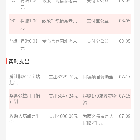
**亮
捐赠0.01
益佑未来，爱的保护
阿里巴巴公益
08-05
元
爱让脑瘫宝宝站
支出8329.70元
同德项目资助金
07-17
**琪
捐赠
爱心助学十二月
阿里巴巴公益
08-05
起来
10.00元
华易公益月月捐
支出5847.24元
捐赠170箱救灾物
07-15
计划
*宇
捐赠5.00
大病患者援爱接力
支付宝公益
08-05
资
元
救助大病点亮生
支出4000.00元
为两名患者每人
07-09
**兰
捐赠1.00
致敬军魂情系老兵
支付宝公益
08-05
实时支出
命
捐赠2千元
元
*涛
捐赠0.01
安康银龄晚年守护
支付宝公益
08-05
援爱助医共战血
支出6000.00元
为3名患者每人捐
07-09
元
疾
赠2千元
**斌
捐赠1.00
罕见病患者生命续航
支付宝公益
08-05
罕见病患者生命
支出4000.00元
为两名患者每人
07-09
元
续航
捐赠2千元
**斌
捐赠1.00
罕见病患者生命续航
支付宝公益
08-05
大病患者援爱接
支出8000.00元
为4名患者每人捐
07-09
元
力
赠2千元
**铭
捐赠1.00
致敬军魂情系老兵
支付宝公益
08-05
元
小葵花公益课堂