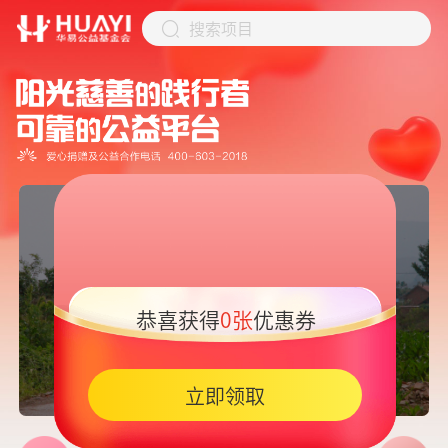
搜索项目
恭喜获得
0张
优惠券
05:45
立即领取