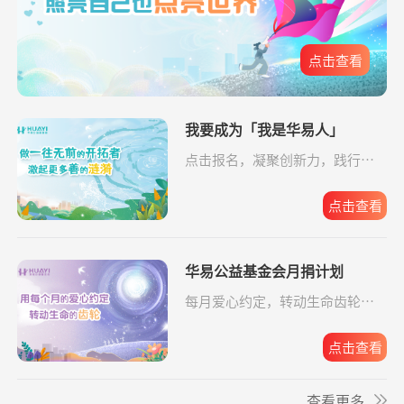
元
给寒门学子心的
支出5607.83元
同德公益项目资
04-09
关爱
助金
*凤
捐赠0.01
致敬军魂情系老兵
支付宝公益
08-05
点击查看
元
给寒门学子心的
支出3645.28元
同德公益项目资
04-09
关爱
助金
我要成为「我是华易人」
给寒门学子心的
支出5239.48元
同德公益项目资
04-09
点击报名，凝聚创新力，践行企
**英
捐赠1.00
致敬军魂情系老兵
支付宝公益
08-05
关爱
助金
业担当。
元
点击查看
**碧
捐赠2.00
大病患者援爱接力
支付宝公益
08-05
元
华易公益基金会月捐计划
小葵花公益课堂
支出443.00元
小葵花项目往返
08-05
**楠
捐赠2.00
罕见病患者生命续航
支付宝公益
08-05
项目
交通费
元
每月爱心约定，转动生命齿轮，
点击报名。
**峰
捐赠0.10
罕见病患者生命续航
支付宝公益
08-05
小葵花公益课堂
支出750.00元
公益科普讲座志
08-03
元
点击查看
项目
愿者补贴
**峰
捐赠0.10
援爱助医共战血疾
支付宝公益
08-05
救助动物，守卫
支出10779.64元
京宠展活动费用
07-30
查看更多
元