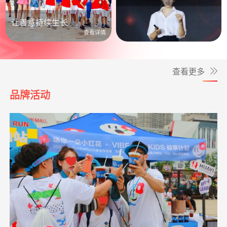
公益照进日常
让善意持续生长
查看详情
查看更多
品牌活动
**洁
捐赠1.00
致敬军魂情系老兵
支付宝公益
08-05
元
爱让脑瘫宝宝站
支出6946.29元
同德公益项目资
04-09
起来
**锋
捐赠0.50
孝心善养困难老人
支付宝公益
08-05
助金
元