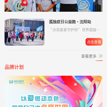
爱让脑瘫宝宝站
支出4365.08元
同德公益项目资
04-09
起来
**珺
捐赠1.00
援爱助医共战血疾
支付宝公益
08-05
助金
元
爱让脑瘫宝宝站
支出2192.00元
同德公益项目资
04-09
*波
捐赠0.10
救助大病点亮生命
阿里巴巴公益
08-05
孤独症日公益跑·沈阳站
起来
助金
元
“点亮星星守护你” 世界孤独症
日公益跑·沈阳站圆满收官。
**旺
捐赠0.30
罕见病患者生命续航
支付宝公益
08-05
爱让脑瘫宝宝站
支出6633.65元
同德公益项目资
04-09
起来
元
助金
点击查看
*云
捐赠0.10
援爱助医共战血疾
支付宝公益
08-05
爱让脑瘫宝宝站
支出4160.33元
同德公益项目资
04-09
查看更多
起来
元
助金
*凤
捐赠0.01
致敬军魂情系老兵
支付宝公益
08-05
品牌计划
爱让脑瘫宝宝站
支出16958.17元
同德公益项目资
04-09
元
起来
助金
**旺
捐赠0.06
益佑未来，爱的保护
支付宝公益
08-05
爱让脑瘫宝宝站
元
支出6520.57元
同德公益项目资
04-09
起来
助金
*峥
捐赠1.00
援爱助医共战血疾
支付宝公益
08-05
给寒门学子心的
元
支出49.64元
同德公益项目资
04-09
关爱
助金
*云
捐赠0.10
爱让脑瘫宝宝站起来
支付宝公益
08-05