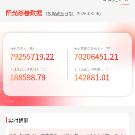
生命
阳光慈善数据
**平
捐赠0.01
致敬军魂情系老兵
支付宝公益
08-05
（数据截至日期：2026-08-06）
同心抗汛 守卫辽
支出164.90元
交通费
07-29
元
宁
*雄
捐赠1.00
致敬军魂情系老兵
支付宝公益
08-05
元
残障福祉非公募
支出3600.00元
为孤独症儿童捐
07-28
捐赠
赠康复课程
**平
捐赠
大病患者援爱接力
阿里巴巴公益
08-05
历史总收入（元）
历史慈善活动总支出（元）
10.00元
79255719.22
70206451.21
救助大病点亮生
支出4000.00元
为两名患者每人
07-20
命
捐赠2千元
*磊
捐赠0.01
致敬军魂情系老兵
支付宝公益
08-05
上月慈善活动总收入（元）
上月慈善活动总支出（元）
元
188598.79
142881.01
给寒门学子心的
支出935.69元
同德项目资助金
07-17
*磊
捐赠1.00
致敬军魂情系老兵
支付宝公益
08-05
关爱
元
爱让脑瘫宝宝站
支出8329.70元
同德项目资助金
07-17
*琦
捐赠1.00
致敬军魂情系老兵
支付宝公益
08-05
起来
元
华易公益月月捐
支出5847.24元
捐赠170箱救灾物
07-15
计划
实时捐赠
资
**斌
捐赠0.01
孝心善养困难老人
支付宝公益
08-05
元