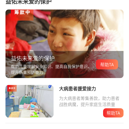
益佑未来爱的保护
益佑未来爱的保护
帮助TA
帮助儿童理解安全知识、提高自我保护意识、
提升伤害预防能力
大病患者援爱接力
为大病患者筹集善款，助力患者
战胜病魔，提升家庭生活质量
帮助TA