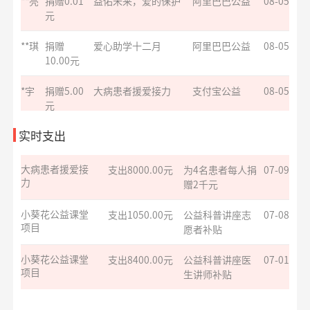
**亮
捐赠0.01
益佑未来，爱的保护
阿里巴巴公益
08-05
救助大病点亮生
支出4000.00元
为两名患者每人
07-09
元
命
捐赠2千元
**琪
捐赠
爱心助学十二月
阿里巴巴公益
08-05
援爱助医共战血
支出6000.00元
为3名患者每人捐
07-09
10.00元
疾
赠2千元
*宇
捐赠5.00
大病患者援爱接力
支付宝公益
08-05
罕见病患者生命
支出4000.00元
为两名患者每人
07-09
元
续航
捐赠2千元
**兰
捐赠1.00
致敬军魂情系老兵
支付宝公益
08-05
实时支出
元
大病患者援爱接
支出8000.00元
为4名患者每人捐
07-09
力
赠2千元
*涛
捐赠0.01
安康银龄晚年守护
支付宝公益
08-05
元
小葵花公益课堂
支出1050.00元
公益科普讲座志
07-08
项目
愿者补贴
**斌
捐赠1.00
罕见病患者生命续航
支付宝公益
08-05
元
小葵花公益课堂
支出8400.00元
公益科普讲座医
07-01
项目
生讲师补贴
**斌
捐赠1.00
罕见病患者生命续航
支付宝公益
08-05
元
巾帼红幸福家公
支出732.00元
为4名儿童捐赠营
06-30
益基金
**铭
捐赠1.00
致敬军魂情系老兵
支付宝公益
08-05
养物资
元