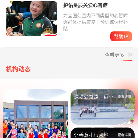
护佑星辰关爱心智症
为全国范围内不同类型的心智障
碍群体提供康复干预训练课程补
贴
帮助TA
查看更多
机构动态
深耕公益路，迈向
查看详情
新未来
让善意扎根大地，
查看详情