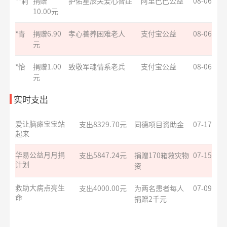
**莉
捐赠
护佑星辰关爱心智症
阿里巴巴公益
08-06
10.00元
残障福祉非公募
支出3600.00元
为孤独症儿童捐
07-28
捐赠
*青
捐赠6.90
孝心善养困难老人
赠康复课程
支付宝公益
08-06
元
救助大病点亮生
支出4000.00元
为两名患者每人
07-20
命
*怡
捐赠1.00
致敬军魂情系老兵
捐赠2千元
支付宝公益
08-06
元
给寒门学子心的
支出935.69元
同德项目资助金
07-17
**芸
捐赠1.00
援爱助医共战血疾
支付宝公益
08-06
实时支出
关爱
元
爱让脑瘫宝宝站
支出8329.70元
同德项目资助金
07-17
**翔
捐赠1.00
援爱助医共战血疾
支付宝公益
08-06
起来
元
华易公益月月捐
支出5847.24元
捐赠170箱救灾物
07-15
**伟
捐赠1.00
护佑星辰关爱心智症
支付宝公益
08-06
计划
资
元
*诚
捐赠0.02
护佑星辰关爱心智症
支付宝公益
08-06
救助大病点亮生
支出4000.00元
为两名患者每人
07-09
元
命
捐赠2千元
**生
捐赠1.00
爱心助学十二月
支付宝公益
08-06
援爱助医共战血
支出6000.00元
为3名患者每人捐
07-09
元