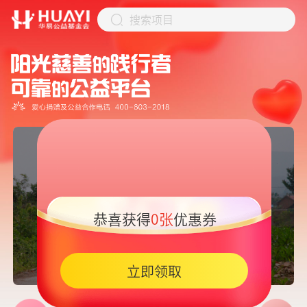
搜索项目
恭喜获得
0张
优惠券
05:45
立即领取