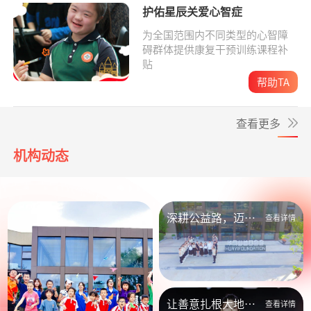
护佑星辰关爱心智症
为全国范围内不同类型的心智障
碍群体提供康复干预训练课程补
贴
帮助TA
查看更多
机构动态
深耕公益路，迈向
查看详情
新未来
让善意扎根大地，
查看详情