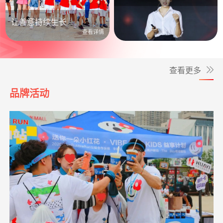
公益照进日常
让善意持续生长
查看详情
查看更多
品牌活动
*华
捐赠1.00
罕见病患者生命续航
支付宝公益
08-06
元
*玫
捐赠0.20
大病患者援爱接力
支付宝公益
08-06
小葵花公益课堂
支出1650.00元
小葵花活动宣传
05-12
元