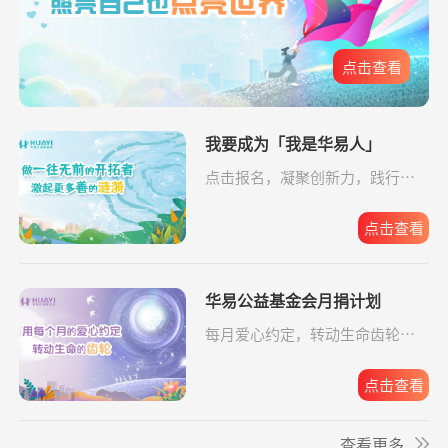
爱让脑瘫宝宝站
支出2192.00元
同德公益项目资
04-09
元
起来
助金
**文
捐赠0.01
给寒门学子心的关爱
支付宝公益
08-06
点击查看
爱让脑瘫宝宝站
支出6633.65元
同德公益项目资
04-09
元
起来
助金
*琦
捐赠1.00
致敬军魂情系老兵
支付宝公益
08-06
爱让脑瘫宝宝站
支出4160.33元
我要成为「我是华易人」
同德公益项目资
04-09
元
起来
助金
点击报名，凝聚创新力，践行企
**平
捐赠
大病患者援爱接力
阿里巴巴公益
08-06
业担当。
10.00元
爱让脑瘫宝宝站
支出16958.17元
同德公益项目资
04-09
起来
助金
点击查看
**兰
捐赠1.00
致敬军魂情系老兵
支付宝公益
08-06
元
爱让脑瘫宝宝站
支出6520.57元
同德公益项目资
04-09
起来
助金
华易公益基金会月捐计划
每月爱心约定，转动生命齿轮，
给寒门学子心的
支出49.64元
同德公益项目资
04-09
点击报名。
**雄
捐赠1.00
大病患者援爱接力
支付宝公益
08-06
关爱
助金
元
点击查看
给寒门学子心的
支出5607.83元
同德公益项目资
04-09
**雄
捐赠2.00
援爱助医共战血疾
支付宝公益
08-06
关爱
助金
查看更多
元