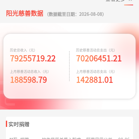
阳光慈善数据
*政
捐赠1.00
罕见病患者生命续航
支付宝公益
08-06
（数据截至日期：2026-08-08）
元
**波
捐赠1.00
给寒门学子心的关爱
支付宝公益
08-06
华易公益月月捐
支出32.19元
为6名残障人士捐
08-06
元
计划
赠物资
**文
捐赠0.01
给寒门学子心的关爱
支付宝公益
08-06
关爱残障共筑希
支出588.56元
为6名残障人士捐
08-06
历史总收入（元）
历史慈善活动总支出（元）
元
望
79255719.22
70206451.21
赠物资
**东
捐赠3.00
罕见病患者生命续航
支付宝公益
08-06
小葵花公益课堂
支出443.00元
小葵花项目往返
08-05
上月慈善活动总收入（元）
上月慈善活动总支出（元）
元
项目
交通费
188598.79
142881.01
**群
捐赠
大病患者援爱接力
支付宝公益
08-06
50.00元
小葵花公益课堂
支出750.00元
公益科普讲座志
08-03
项目
愿者补贴
**群
捐赠
援爱助医共战血疾
支付宝公益
08-06
50.00元
救助动物，守卫
支出10779.64元
京宠展活动费用
07-30
生命
实时捐赠
*基
捐赠1.00
爱心助学十二月
支付宝公益
08-06
同心抗汛 守卫辽
支出164.90元
交通费
07-29
元
宁