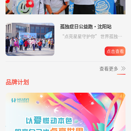
项目
物料制作费
*实
捐赠1.00
援爱助医共战血疾
支付宝公益
08-06
小葵花公益课堂
支出500.00元
小葵花儿童药箱
04-30
元
项目
运输费用
*实
捐赠1.00
大病患者援爱接力
支付宝公益
08-06
孤独症日公益跑·沈阳站
元
小葵花公益课堂
支出2880.00元
小葵花活动科普
04-29
“点亮星星守护你” 世界孤独症
项目
手册印刷费
日公益跑·沈阳站圆满收官。
**铭
捐赠1.00
致敬军魂情系老兵
支付宝公益
08-06
元
点击查看
救助动物，守卫
支出24328.00元
北京展活动费用
04-20
生命
*波
捐赠3.00
援爱助医共战血疾
阿里巴巴公益
08-06
查看更多
元
爱让脑瘫宝宝站
支出819.65元
同德公益项目资
04-09
*波
捐赠3.00
罕见病患者生命续航
阿里巴巴公益
08-06
起来
助金
品牌计划
元
爱让脑瘫宝宝站
支出6946.29元
同德公益项目资
04-09
**雨
捐赠1.00
爱让脑瘫宝宝站起来
支付宝公益
08-06
起来
助金
元
爱让脑瘫宝宝站
支出4365.08元
同德公益项目资
04-09
*波
捐赠3.00
救助大病点亮生命
阿里巴巴公益
08-06
起来
助金
元
*莲
捐赠1.00
致敬军魂情系老兵
支付宝公益
08-06