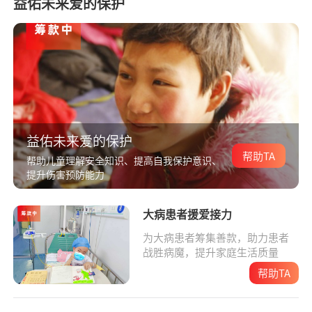
益佑未来爱的保护
益佑未来爱的保护
帮助TA
帮助儿童理解安全知识、提高自我保护意识、
提升伤害预防能力
大病患者援爱接力
为大病患者筹集善款，助力患者
战胜病魔，提升家庭生活质量
帮助TA