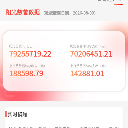
元
小葵花公益课堂
支出443.00元
小葵花项目往返
08-05
阳光慈善数据
项目
交通费
（数据截至日期：2026-08-09）
**峰
捐赠0.10
罕见病患者生命续航
支付宝公益
08-07
元
小葵花公益课堂
支出750.00元
公益科普讲座志
08-03
项目
愿者补贴
**峰
捐赠0.10
援爱助医共战血疾
支付宝公益
08-07
元
救助动物，守卫
支出10779.64元
京宠展活动费用
07-30
历史总收入（元）
历史慈善活动总支出（元）
**嘉
捐赠
援爱助医共战血疾
支付宝公益
08-07
生命
79255719.22
70206451.21
50.00元
同心抗汛 守卫辽
支出164.90元
交通费
07-29
**平
捐赠
大病患者援爱接力
阿里巴巴公益
08-07
上月慈善活动总收入（元）
上月慈善活动总支出（元）
宁
188598.79
142881.01
10.00元
残障福祉非公募
支出3600.00元
为孤独症儿童捐
07-28
**珺
捐赠1.00
援爱助医共战血疾
支付宝公益
08-07
捐赠
赠康复课程
元
**玮
捐赠1.00
援爱助医共战血疾
支付宝公益
08-07
救助大病点亮生
支出4000.00元
为两名患者每人
07-20
元
命
捐赠2千元
实时捐赠
*雅
捐赠1.00
大病患者援爱接力
支付宝公益
08-07
给寒门学子心的
支出935.69元
同德项目资助金
07-17
元
关爱