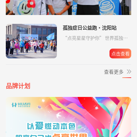
元
生命
**花
捐赠
孝心善养困难老人
支付宝公益
08-07
爱让脑瘫宝宝站
支出819.65元
同德公益项目资
04-09
10.00元
起来
助金
孤独症日公益跑·沈阳站
**哲
捐赠1.00
致敬军魂情系老兵
支付宝公益
08-07
爱让脑瘫宝宝站
支出6946.29元
同德公益项目资
04-09
“点亮星星守护你” 世界孤独症
元
起来
助金
日公益跑·沈阳站圆满收官。
**洁
捐赠1.00
致敬军魂情系老兵
支付宝公益
08-07
点击查看
元
爱让脑瘫宝宝站
支出4365.08元
同德公益项目资
04-09
起来
助金
**文
捐赠0.01
给寒门学子心的关爱
支付宝公益
08-07
查看更多
元
爱让脑瘫宝宝站
支出2192.00元
同德公益项目资
04-09
起来
助金
品牌计划
*凤
捐赠0.01
致敬军魂情系老兵
支付宝公益
08-07
元
爱让脑瘫宝宝站
支出6633.65元
同德公益项目资
04-09
起来
助金
*梅
捐赠
致敬军魂情系老兵
阿里巴巴公益
08-07
10.00元
爱让脑瘫宝宝站
支出4160.33元
同德公益项目资
04-09
*薇
捐赠1.00
罕见病患者生命续航
新浪微公益
08-07
起来
助金
元