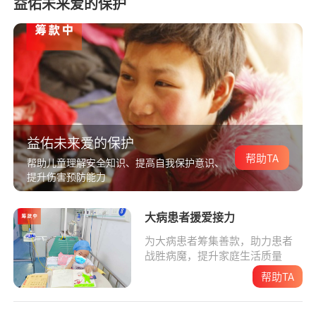
益佑未来爱的保护
益佑未来爱的保护
帮助TA
帮助儿童理解安全知识、提高自我保护意识、
提升伤害预防能力
大病患者援爱接力
为大病患者筹集善款，助力患者
战胜病魔，提升家庭生活质量
帮助TA