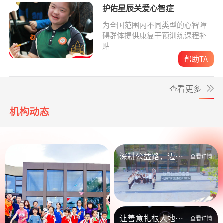
护佑星辰关爱心智症
为全国范围内不同类型的心智障
碍群体提供康复干预训练课程补
贴
帮助TA
查看更多
机构动态
深耕公益路，迈向
查看详情
新未来
让善意扎根大地，
查看详情