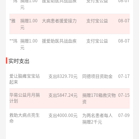
**玮
捐赠1.00
援爱助医共战血疾
支付宝公益
08-07
爱让脑瘫宝宝站
支出8329.70元
同德项目资助金
07-17
元
起来
**玮
捐赠1.00
援爱助医共战血疾
支付宝公益
08-07
元
华易公益月月捐
支出5847.24元
捐赠170箱救灾物
07-15
计划
资
*华
捐赠1.00
罕见病患者生命续航
支付宝公益
08-07
元
救助大病点亮生
支出4000.00元
为两名患者每人
07-09
命
捐赠2千元
实时支出
**旺
捐赠0.05
益佑未来，爱的保护
支付宝公益
08-07
元
援爱助医共战血
支出6000.00元
为3名患者每人捐
07-09
*凤
捐赠0.01
致敬军魂情系老兵
支付宝公益
08-07
疾
赠2千元
元
罕见病患者生命
支出4000.00元
为两名患者每人
07-09
**辉
捐赠
护佑星辰关爱心智症
阿里巴巴公益
08-07
续航
捐赠2千元
10.00元
大病患者援爱接
支出8000.00元
为4名患者每人捐
07-09
**雨
捐赠1.00
爱让脑瘫宝宝站起来
支付宝公益
08-07
力
赠2千元
元
**妮
捐赠1.00
致敬军魂情系老兵
支付宝公益
08-07
小葵花公益课堂
支出1050.00元
公益科普讲座志
07-08