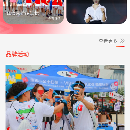
公益照进日常
让善意持续生长
查看详情
查看更多
品牌活动
*婧
捐赠1.00
罕见病患者生命续航
支付宝公益
08-07
救助动物，守卫
支出24328.00元
北京展活动费用
04-20