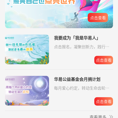
爱让脑瘫宝宝站
支出16958.17元
同德公益项目资
04-09
**安
捐赠0.01
孝心善养困难老人
支付宝公益
08-07
起来
助金
元
点击查看
爱让脑瘫宝宝站
支出6520.57元
同德公益项目资
04-09
**安
捐赠0.01
孝心善养困难老人
支付宝公益
08-07
起来
助金
元
**文
捐赠0.01
给寒门学子心的关爱
支付宝公益
08-07
给寒门学子心的
支出49.64元
我要成为「我是华易人」
同德公益项目资
04-09
元
关爱
助金
点击报名，凝聚创新力，践行企
业担当。
给寒门学子心的
支出5607.83元
同德公益项目资
04-09
关爱
助金
点击查看
*琦
捐赠1.00
致敬军魂情系老兵
支付宝公益
08-07
元
华易公益基金会月捐计划
*晨
捐赠
致敬军魂情系老兵
阿里巴巴公益
08-07
每月爱心约定，转动生命齿轮，
10.00元
华易公益月月捐
支出32.19元
为6名残障人士捐
08-06
点击报名。
计划
赠物资
*政
捐赠1.00
罕见病患者生命续航
支付宝公益
08-07
点击查看
元
关爱残障共筑希
支出588.56元
为6名残障人士捐
08-06
望
赠物资
**文
捐赠0.01
给寒门学子心的关爱
支付宝公益
08-07
查看更多