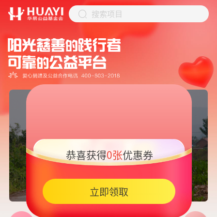
搜索项目
恭喜获得
0张
优惠券
05:45
立即领取