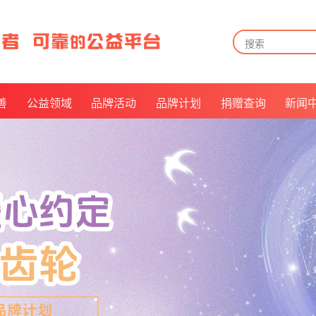
善
公益领域
品牌活动
品牌计划
捐赠查询
新闻
告
儿童关爱
月来越有爱
捐赠方式
告
长者关怀
公益倡议官
捐赠查询及披露
告
残障福祉
我是华易人
票据申领
及招募
救病助医
抵扣说明
美好社区
乡村振兴
公益倡导